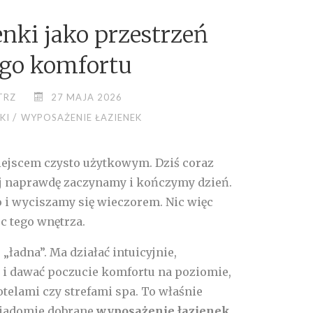
nki jako przestrzeń
go komfortu
TRZ
27 MAJA 2026
/
KI
WYPOSAŻENIE ŁAZIENEK
miejscem czysto użytkowym. Dziś coraz
órej naprawdę zaczynamy i kończymy dzień.
o i wyciszamy się wieczorem. Nic więc
c tego wnętrza.
„ładna”. Ma działać intuicyjnie,
i dawać poczucie komfortu na poziomie,
hotelami czy strefami spa. To właśnie
wiadomie dobrane
wyposażenie łazienek
.