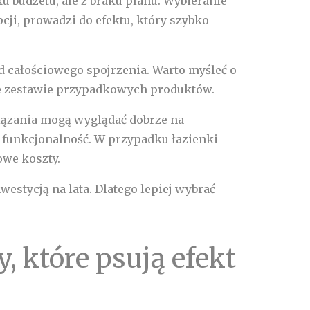
u budżetu, ale z braku planu. Wybieranie
ji, prowadzi do efektu, który szybko
d całościowego spojrzenia. Warto myśleć o
nie zestawie przypadkowych produktów.
iązania mogą wyglądać dobrze na
 i funkcjonalność. W przypadku łazienki
owe koszty.
estycją na lata. Dlatego lepiej wybrać
, które psują efekt