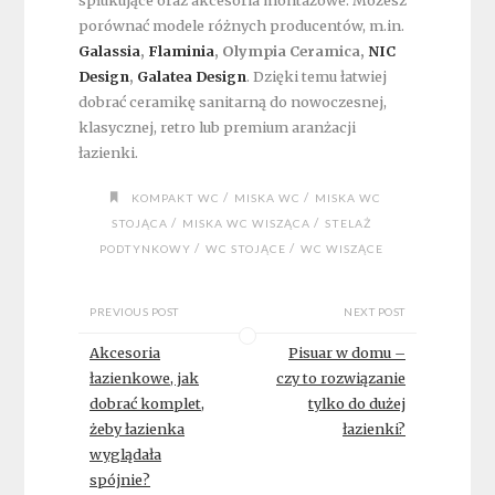
spłukujące oraz akcesoria montażowe. Możesz
porównać modele różnych producentów, m.in.
Galassia
,
Flaminia
, Olympia Ceramica,
NIC
Design
,
Galatea Design
. Dzięki temu łatwiej
dobrać ceramikę sanitarną do nowoczesnej,
klasycznej, retro lub premium aranżacji
łazienki.
/
/
KOMPAKT WC
MISKA WC
MISKA WC
/
/
STOJĄCA
MISKA WC WISZĄCA
STELAŻ
/
/
PODTYNKOWY
WC STOJĄCE
WC WISZĄCE
PREVIOUS POST
NEXT POST
Akcesoria
Pisuar w domu –
łazienkowe, jak
czy to rozwiązanie
dobrać komplet,
tylko do dużej
żeby łazienka
łazienki?
wyglądała
spójnie?