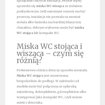
sprzątaniu i ukryciu instalacji, zwykle lepiej
sprawdzi się
miska WC wisząca
ze stelażem
podtynkowym. Jeśli natomiast remont ma być
prostszy, instalacja nie pozwala na montaż
stelaża albo łazienka ma bardziej klasyczny
charakter, dobrym wyborem może być
miska
WC stojąca
lub kompakt WC.
Miska WC stojąca i
wisząca – czym się
różnią?
Podstawowa różnica dotyczy sposobu montażu.
Miska WC stojąca
jest montowana
bezpośrednio do podłogi. W zależności od
modelu może być połączona ze spłuczką
natynkową, dolnopłukiem, górnopłukiem albo
występować jako kompakt WC, czyli zestaw
miski i zbiornika.