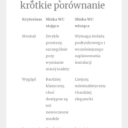
krótkie porównanie
Kryterium
Miska WC
Miska WC
stojąca
wisząca
Montaż
Zwykle
Wymaga stelaża
prostszy,
podtynkowego i
szczególnie
wcześniejszego
przy
zaplanowania
wymianie
instalacji
starej toalety
Wygląd
Bardziej
Lżejszy,
klasyczny,
minimalistyczny
choć
i bardziej
dostępne są
elegancki
też
nowoczesne
modele