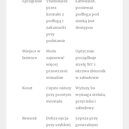
Sprzątanie
Trudniejsze
Łatwiejsze,
przez
ponieważ
kontakt z
podłoga pod
podłogą i
miską jest
zakamarki
dostępna
przy
podstawie
Miejsce w
Może
Optycznie
łazience
zajmować
porządkuje
więcej
strefę WC i
przestrzeni
ukrywa zbiornik
wizualnie
w zabudowie
Koszt
Często niższy
Wyższy, bo
przy prostym
wymaga stelaża,
montażu
przycisku i
zabudowy
Remont
Dobra opcja
Lepsza przy
przy szybkiej
generalnym