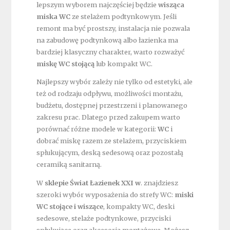
lepszym wyborem najczęściej będzie
wisząca
miska WC
ze stelażem podtynkowym. Jeśli
remont ma być prostszy, instalacja nie pozwala
na zabudowę podtynkową albo łazienka ma
bardziej klasyczny charakter, warto rozważyć
miskę WC stojącą
lub kompakt WC.
Najlepszy wybór zależy nie tylko od estetyki, ale
też od rodzaju odpływu, możliwości montażu,
budżetu, dostępnej przestrzeni i planowanego
zakresu prac. Dlatego przed zakupem warto
porównać różne modele w kategorii:
WC
i
dobrać miskę razem ze stelażem, przyciskiem
spłukującym, deską sedesową oraz pozostałą
ceramiką sanitarną.
W
sklepie Świat Łazienek XXI w
. znajdziesz
szeroki wybór wyposażenia do strefy WC:
miski
WC stojące i wiszące
, kompakty WC, deski
sedesowe, stelaże podtynkowe, przyciski