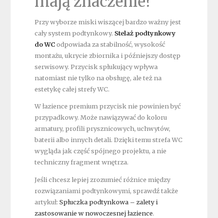
mają znaczenie?
Przy wyborze miski wiszącej bardzo ważny jest
cały system podtynkowy.
Stelaż podtynkowy
do WC
odpowiada za stabilność, wysokość
montażu, ukrycie zbiornika i późniejszy dostęp
serwisowy. Przycisk spłukujący wpływa
natomiast nie tylko na obsługę, ale też na
estetykę całej strefy WC.
W łazience premium przycisk nie powinien być
przypadkowy. Może nawiązywać do koloru
armatury, profili prysznicowych, uchwytów,
baterii albo innych detali. Dzięki temu strefa WC
wygląda jak część spójnego projektu, a nie
techniczny fragment wnętrza.
Jeśli chcesz lepiej zrozumieć różnice między
rozwiązaniami podtynkowymi, sprawdź także
artykuł:
Spłuczka podtynkowa – zalety i
zastosowanie w nowoczesnej łazience
.