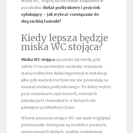
strefy WC. Więcej na ten temat znajdziesz w
poradniku:
Stelaż podtynkowy i przycisk
spłukujący – jak wybrać rozwiązanie do
eleganckiej łazienki?
Kiedy lepsza będzie
miska WC stojąca?
Miska WC stojąca
sprawdzi się wtedy, gdy
zależy Ci na prostszym montażu, wymianie
starej toalety bez dużej ingerencji w instalację
albo gdy warunki techniczne nie pozwalają na
montaż stelaża podtynkowego. To dobry wybór
przy remontach częściowych, starszych
instalacjach i łazienkach, w których nie
planujesz przebudowy ścian.
Wbrew pozorom stojące WC nie musi wyglądać
przestarzale. Dostępne są modele o prostych,
nowoczesnych liniach, a także rozwiązania