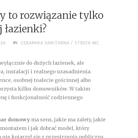
y to rozwiązanie tylko
j łazienki?
/
026
CERAMIKA SANITARNA
STREFA WC
wyłącznie do dużych łazienek, ale
 instalacji i realnego uzasadnienia.
ence, osobnej toalecie gościnnej albo
korzysta kilku domowników. W takim
enę i funkcjonalność codziennego
uar domowy
ma sens, jakie ma zalety, jakie
 montażem i jak dobrać model, który
nie kojarzył się z przestrzenią publiczną.