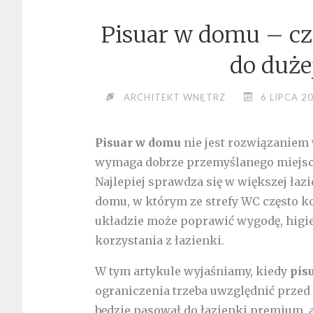
Pisuar w domu – cz
do duże
ARCHITEKT WNĘTRZ
6 LIPCA 2
Pisuar w domu
nie jest rozwiązaniem 
wymaga dobrze przemyślanego miejsca,
Najlepiej sprawdza się w większej łazi
domu, w którym ze strefy WC często 
układzie może poprawić wygodę, higi
korzystania z łazienki.
W tym artykule wyjaśniamy, kiedy
pis
ograniczenia trzeba uwzględnić przed
będzie pasował do łazienki premium, a 