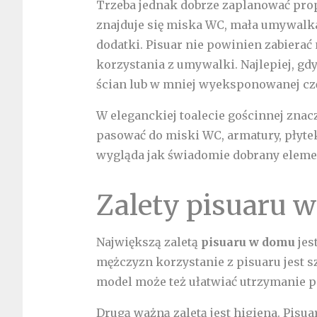
Trzeba jednak dobrze zaplanować prop
znajduje się miska WC, mała umywalka
dodatki. Pisuar nie powinien zabierać 
korzystania z umywalki. Najlepiej, gd
ścian lub w mniej wyeksponowanej cz
W eleganckiej toalecie gościnnej zna
pasować do miski WC, armatury, płyte
wygląda jak świadomie dobrany elemen
Zalety pisuaru 
Największą zaletą
pisuaru w domu
jes
mężczyzn korzystanie z pisuaru jest s
model może też ułatwiać utrzymanie p
Drugą ważną zaletą jest higiena. Pisu