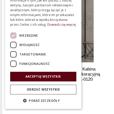
informacje o tym, jak korzystasz z naszej
witryny, naszym partnerom reklamowym i
analitycznym, którzy mogą łączyć je z
innymi informacjami, które im przekazałeś
lub które zebrali w wyniku korzystania
przez Ciebie z ich usług.
Dowiedz się więcej
NIEZBĘDNE
WYDAJNOŚĆ
TARGETOWANIE
FUNKCJONALNOŚĆ
New Trendy New Modus Black Kabina
Prysznicowa Walk-In z ramką dekoracyjną
AKCEPTUJ WSZYSTKIE
140x100x200 cm czarna EXK-0120
ODRZUĆ WSZYSTKIE
Producent:
New Trendy
6 183,04
zł
POKAŻ SZCZEGÓŁY