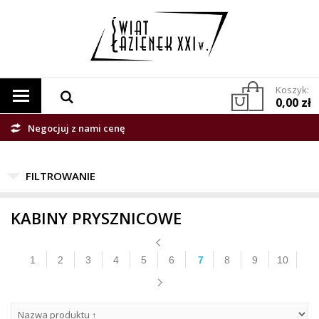
Koszyk:
0,00 zł
Negocjuj z nami cenę
KABINY PRYSZNICOWE
1
2
3
4
5
6
7
8
9
10