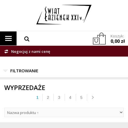
Koszyk:
0,00 zł
Negocjuj z nami cenę
WYPRZEDAŻE
1
2
3
4
5