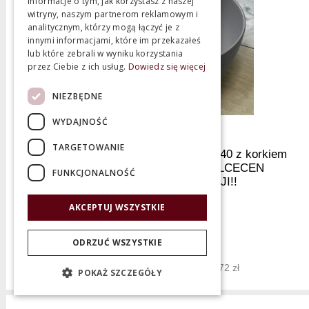
informacje o tym, jak korzystasz z naszej
witryny, naszym partnerom reklamowym i
analitycznym, którzy mogą łączyć je z
innymi informacjami, które im przekazałeś
lub które zebrali w wyniku korzystania
przez Ciebie z ich usług.
Dowiedz się więcej
NIEZBĘDNE
WYDAJNOŚĆ
TARGETOWANIE
Flaminia App Umywalka stawiana ø 40 z korkiem
klik-klak Cenere AP40ACEN+PLCECEN
FUNKCJONALNOŚĆ
WYPRZEDAŻ EKSPOZYCJI!!
AKCEPTUJ WSZYSTKIE
Producent:
Flaminia
Nowa cena 1 369,00 zł
ODRZUĆ WSZYSTKIE
3 230,72 zł
Najniższa cena z 30 dni: 3 230,72 zł
POKAŻ SZCZEGÓŁY