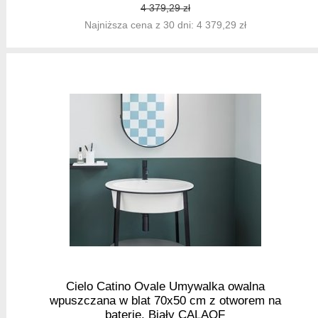
4 379,29 zł
Najniższa cena z 30 dni: 4 379,29 zł
Cielo Catino Ovale Umywalka owalna
wpuszczana w blat 70x50 cm z otworem na
baterie, Biały CALAOF