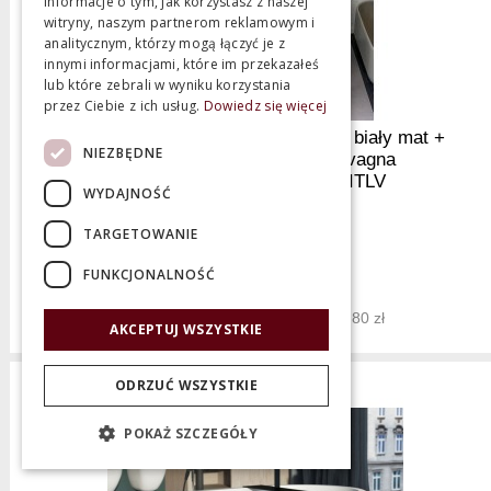
informacje o tym, jak korzystasz z naszej
witryny, naszym partnerom reklamowym i
analitycznym, którzy mogą łączyć je z
innymi informacjami, które im przekazałeś
lub które zebrali w wyniku korzystania
przez Ciebie z ich usług.
Dowiedz się więcej
Cielo Catino Tondo Umywalka Ø50 biały mat +
NIEZBĘDNE
stelaż czarny mat + półka lavagna
CALATTL+CASTTNM+CAPITLV
WYDAJNOŚĆ
TARGETOWANIE
Producent:
Cielo
Nowa cena 9 677,43 zł
FUNKCJONALNOŚĆ
12 096,80 zł
Najniższa cena z 30 dni: 12 096,80 zł
AKCEPTUJ WSZYSTKIE
ODRZUĆ WSZYSTKIE
POKAŻ SZCZEGÓŁY