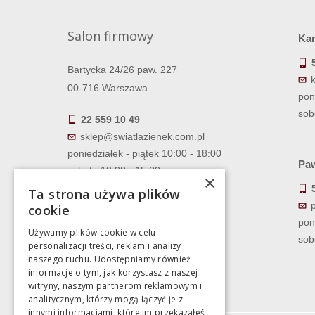
Salon firmowy
Ka
Bartycka 24/26 paw. 227
00-716 Warszawa
pon
sob
22 559 10 49
sklep@swiatlazienek.com.pl
poniedziałek - piątek 10:00 - 18:00
Paw
sobota 10:00 - 15:00
×
Ta strona używa plików
cookie
pon
Używamy plików cookie w celu
sob
personalizacji treści, reklam i analizy
naszego ruchu. Udostępniamy również
informacje o tym, jak korzystasz z naszej
witryny, naszym partnerom reklamowym i
analitycznym, którzy mogą łączyć je z
innymi informacjami, które im przekazałeś