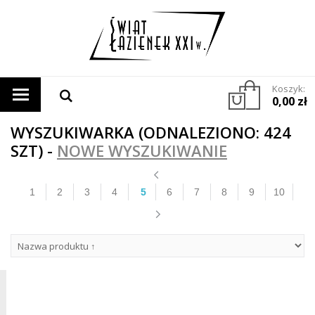
Koszyk:
0,00 zł
WYSZUKIWARKA (ODNALEZIONO: 424
SZT) -
NOWE WYSZUKIWANIE
1
2
3
4
5
6
7
8
9
10