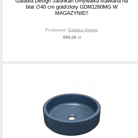
Galatea Design Jatuhkan Umywalka stawiana na
blat ∅40 cm gold/złoty GDM1260MG W
MAGAZYNIE!!
Producent:
Galatea Design
999,00
zł