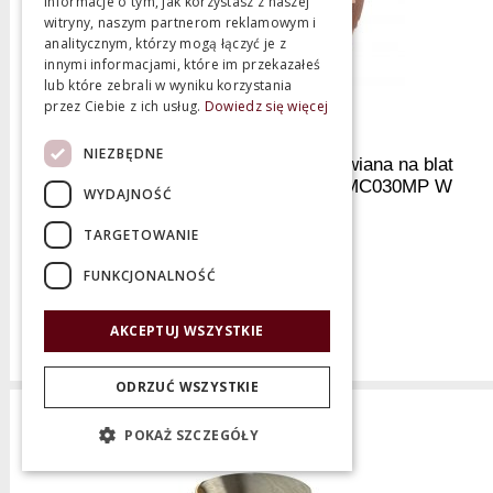
informacje o tym, jak korzystasz z naszej
witryny, naszym partnerom reklamowym i
analitycznym, którzy mogą łączyć je z
innymi informacjami, które im przekazałeś
lub które zebrali w wyniku korzystania
przez Ciebie z ich usług.
Dowiedz się więcej
NIEZBĘDNE
Galatea Design Kek Umywalka stawiana na blat
∅39 cm pink matt/różowy mat GDMC030MP W
WYDAJNOŚĆ
MAGAZYNIE!!
TARGETOWANIE
Producent:
Galatea Design
FUNKCJONALNOŚĆ
1 150,00
zł
AKCEPTUJ WSZYSTKIE
ODRZUĆ WSZYSTKIE
POKAŻ SZCZEGÓŁY