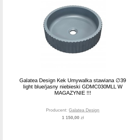
Galatea Design Kek Umywalka stawiana ∅39
light blue/jasny niebieski GDMC030MLL W
MAGAZYNIE !!!
Producent:
Galatea Design
1 150,00
zł