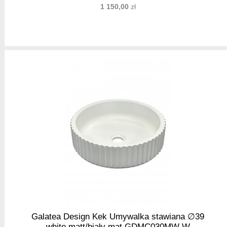
1 150,00
zł
Galatea Design Kek Umywalka stawiana ∅39
white matt/biały mat GDMC030MW W