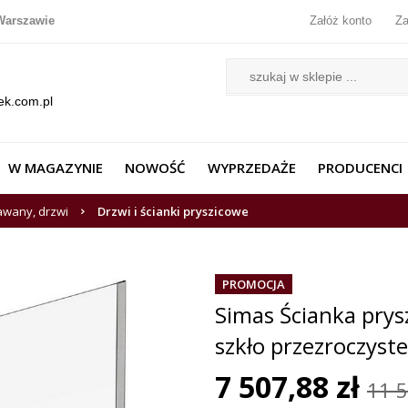
Warszawie
Załóż konto
Za
ek.com.pl
W MAGAZYNIE
NOWOŚĆ
WYPRZEDAŻE
PRODUCENCI
awany, drzwi
Drzwi i ścianki pryszicowe
PROMOCJA
Simas Ścianka pry
szkło przezroczys
7 507,88 zł
11 