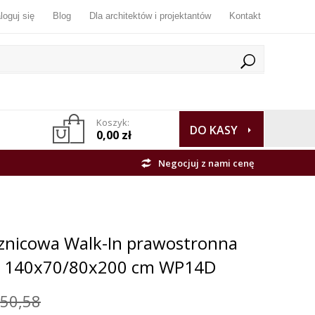
loguj się
Blog
Dla architektów i projektantów
Kontakt
Koszyk:
DO KASY
0,00 zł
Negocjuj z nami cenę
sznicowa Walk-In prawostronna
te 140x70/80x200 cm WP14D
550,58