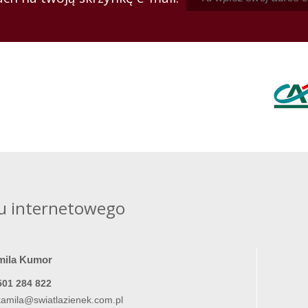
u internetowego
mila Kumor
501 284 822
kamila@swiatlazienek.com.pl