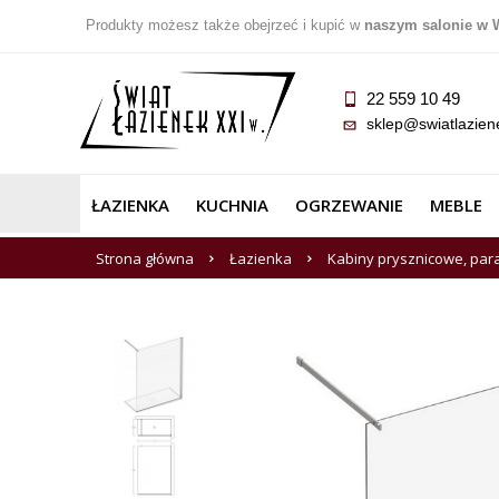
Produkty możesz także obejrzeć i kupić w
naszym salonie w 
22 559 10 49
sklep@swiatlazien
ŁAZIENKA
KUCHNIA
OGRZEWANIE
MEBLE
Strona główna
Łazienka
Kabiny prysznicowe, par