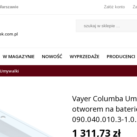
Warszawie
Załóż konto
Za
ek.com.pl
W MAGAZYNIE
NOWOŚĆ
WYPRZEDAŻE
PRODUCENCI
Umywalki
Vayer Columba Umy
otworem na bateri
090.040.010.3-1.0.
1 311,73 zł