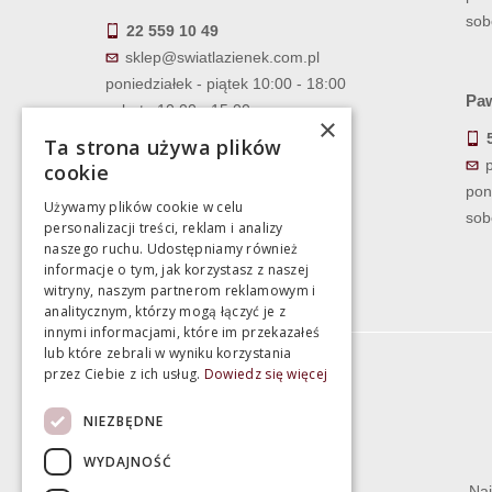
sob
22 559 10 49
sklep@swiatlazienek.com.pl
poniedziałek - piątek 10:00 - 18:00
Paw
sobota 10:00 - 15:00
×
Ta strona używa plików
cookie
pon
Używamy plików cookie w celu
sob
personalizacji treści, reklam i analizy
naszego ruchu. Udostępniamy również
informacje o tym, jak korzystasz z naszej
witryny, naszym partnerom reklamowym i
analitycznym, którzy mogą łączyć je z
innymi informacjami, które im przekazałeś
lub które zebrali w wyniku korzystania
przez Ciebie z ich usług.
Dowiedz się więcej
Informacje
NIEZBĘDNE
Termin realizacji zamówienia
WYDAJNOŚĆ
Dostępność produktów
Naj