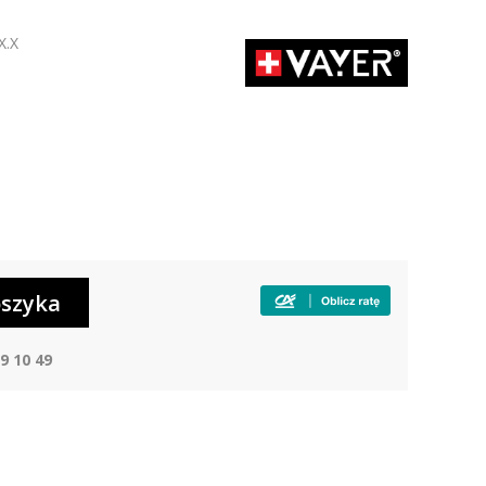
X.X
9 10 49