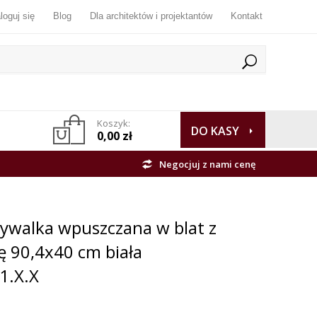
loguj się
Blog
Dla architektów i projektantów
Kontakt
Koszyk:
DO KASY
0,00 zł
Negocjuj z nami cenę
walka wpuszczana w blat z
ę 90,4x40 cm biała
1.X.X