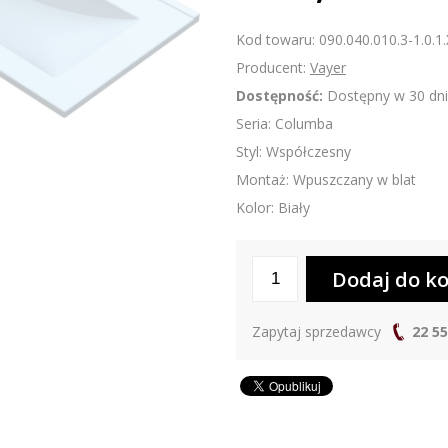
Kod towaru: 090.040.010.3-1.0.1.
Producent:
Vayer
Dostępność:
Dostępny w 30 dni
Seria: Columba
Styl: Współczesny
Montaż: Wpuszczany w blat
Kolor: Biały
Zapytaj sprzedawcy
22 55