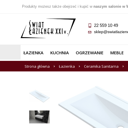
Produkty możesz także obejrzeć i kupić w
naszym salonie w 
22 559 10 49
sklep@swiatlazien
ŁAZIENKA
KUCHNIA
OGRZEWANIE
MEBLE
Strona główna
Łazienka
Ceramika Sanitarna