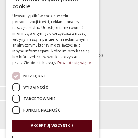
783 043 083
cookie
marek@swiatlazienek.eu
Używamy plików cookie w celu
personalizacji treści, reklam i analizy
Magazyn
naszego ruchu. Udostępniamy również
informacje o tym, jak korzystasz z naszej
witryny, naszym partnerom reklamowym i
Bartycka 24/26 Hala 100
analitycznym, którzy mogą łączyć je z
00-716 Warszawa
innymi informacjami, które im przekazałeś
poniedziałek - piątek 10:00 - 18:00
lub które zebrali w wyniku korzystania
przez Ciebie z ich usług.
Dowiedz się więcej
sobota 10:00 - 15:00
NIEZBĘDNE
Informacje
WYDAJNOŚĆ
Pomoc
TARGETOWANIE
Moje konto
FUNKCJONALNOŚĆ
O firmie
AKCEPTUJ WSZYSTKIE