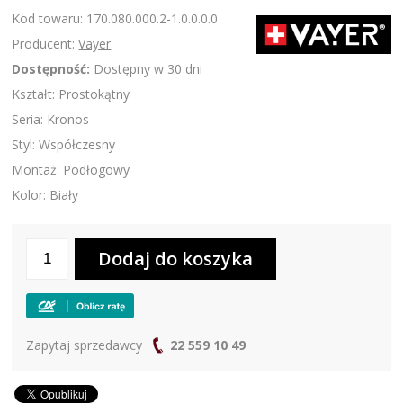
Kod towaru: 170.080.000.2-1.0.0.0.0
Producent:
Vayer
Dostępność:
Dostępny w 30 dni
Kształt: Prostokątny
Seria: Kronos
Styl: Współczesny
Montaż: Podłogowy
Kolor: Biały
Zapytaj sprzedawcy
22 559 10 49