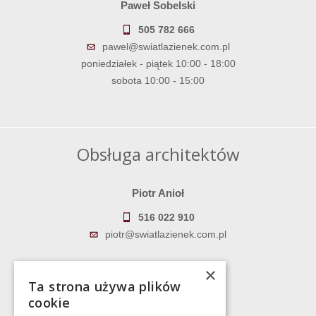
Paweł Sobelski
505 782 666
pawel@swiatlazienek.com.pl
poniedziałek - piątek 10:00 - 18:00
sobota 10:00 - 15:00
Obsługa architektów
Piotr Anioł
516 022 910
piotr@swiatlazienek.com.pl
Marek Pientka
×
Ta strona używa plików
783 043 083
cookie
marek@swiatlazienek.eu