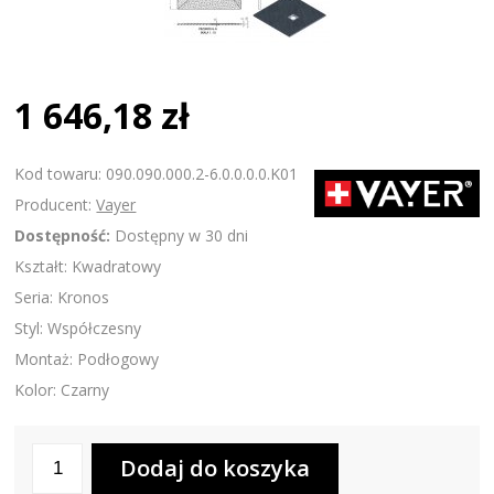
1 646,18 zł
Kod towaru: 090.090.000.2-6.0.0.0.0.K01
Producent:
Vayer
Dostępność:
Dostępny w 30 dni
Kształt: Kwadratowy
Seria: Kronos
Styl: Współczesny
Montaż: Podłogowy
Kolor: Czarny