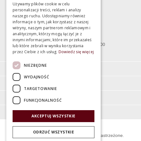
Używamy plików cookie w celu
personalizacji treści, reklam i analizy
Magazyn
naszego ruchu. Udostępniamy również
informacje o tym, jak korzystasz z naszej
witryny, naszym partnerom reklamowym i
Bartycka 24/26 Hala 100
analitycznym, którzy mogą łączyć je z
00-716 Warszawa
innymi informacjami, które im przekazałeś
poniedziałek - piątek 10:00 - 18:00
lub które zebrali w wyniku korzystania
przez Ciebie z ich usług.
Dowiedz się więcej
sobota 10:00 - 15:00
NIEZBĘDNE
Informacje
WYDAJNOŚĆ
Pomoc
TARGETOWANIE
Moje konto
FUNKCJONALNOŚĆ
O firmie
AKCEPTUJ WSZYSTKIE
ODRZUĆ WSZYSTKIE
© Świat Łazienek XXI w. Wszelkie prawa zastrzeżone.