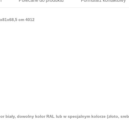
m
Polecane
do produktu
Formularz
kontaktowy
x81x68,5 cm 4012
or biały, dowolny kolor RAL
lub
w specjalnym kolorze (złoto, srebr