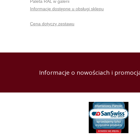
Paleta RAL w galerii
Informacje dostępne u obsługi sklepu
Cena dotyczy zestawu
Informacje o nowościach i promocja