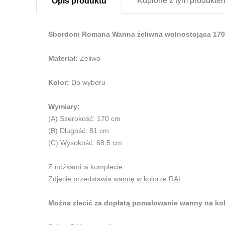
Kupione z
tym produkte
Opis
produktu
Sbordoni Romana Wanna żeliwna wolnostojąca 170
Materiał:
Żeliwo
Kolor:
Do wyboru
Wymiary:
(A) Szerokość: 170 cm
(B) Długość: 81 cm
(C) Wysokość: 68,5 cm
Z nóżkami w komplecie
Zdjęcie przedstawia wannę w kolorze RAL
Można zlecić za dopłatą pomalowanie wanny na kol