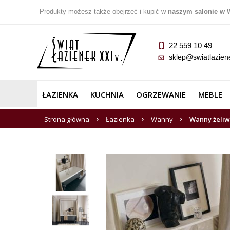
Produkty możesz także obejrzeć i kupić w
naszym salonie w 
22 559 10 49
sklep@swiatlazien
ŁAZIENKA
KUCHNIA
OGRZEWANIE
MEBLE
Strona główna
Łazienka
Wanny
Wanny żeli