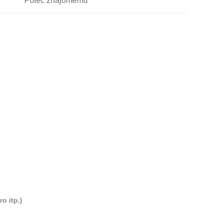
Poleć
znajomemu
o itp.)