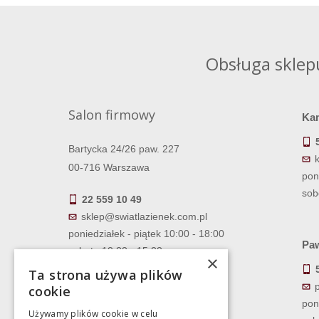
Obsługa sklep
Salon firmowy
Ka
Bartycka 24/26 paw. 227
00-716 Warszawa
pon
sob
22 559 10 49
sklep@swiatlazienek.com.pl
poniedziałek - piątek 10:00 - 18:00
Paw
sobota 10:00 - 15:00
×
Ta strona używa plików
cookie
pon
Używamy plików cookie w celu