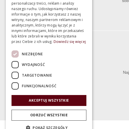
sob
personalizacji treści, reklam i analizy
naszego ruchu. Udostępniamy również
informacje o tym, jak korzystasz z naszej
witryny, naszym partnerom reklamowym i
analitycznym, którzy mogą łączyć je z
innymi informacjami, które im przekazałeś
lub które zebrali w wyniku korzystania
przez Ciebie z ich usług.
Dowiedz się więcej
Informacje
NIEZBĘDNE
Termin realizacji zamówienia
WYDAJNOŚĆ
Dostępność produktów
Naj
TARGETOWANIE
Koszty dostawy
FUNKCJONALNOŚĆ
Gwarancja i serwis
Zwrot towaru
AKCEPTUJ WSZYSTKIE
Deklaracje
ODRZUĆ WSZYSTKIE
POKAŻ SZCZEGÓŁY