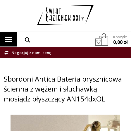
Koszyk:
0,00 zł
Negocjuj z nami cenę
Sbordoni Antica Bateria prysznicowa
ścienna z wężem i słuchawką
mosiądz błyszczący AN154dxOL