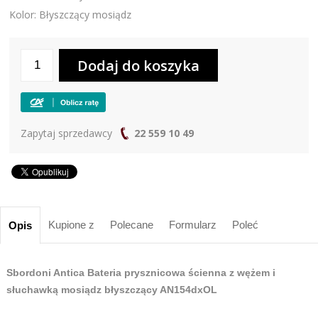
Kolor: Błyszczący mosiądz
Zapytaj sprzedawcy
22 559 10 49
Kupione z
Polecane
Formularz
Poleć
Opis
Sbordoni Antica Bateria prysznicowa ścienna z wężem i
słuchawką mosiądz błyszczący AN154dxOL