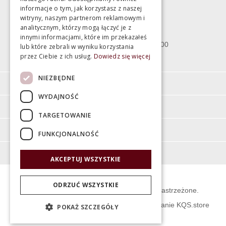
informacje o tym, jak korzystasz z naszej
witryny, naszym partnerom reklamowym i
Bartycka 24/26 Hala 100
analitycznym, którzy mogą łączyć je z
00-716 Warszawa
innymi informacjami, które im przekazałeś
poniedziałek - piątek 10:00 - 18:00
lub które zebrali w wyniku korzystania
przez Ciebie z ich usług.
Dowiedz się więcej
sobota 10:00 - 15:00
NIEZBĘDNE
Informacje
WYDAJNOŚĆ
Pomoc
TARGETOWANIE
Moje konto
FUNKCJONALNOŚĆ
O firmie
AKCEPTUJ WSZYSTKIE
ODRZUĆ WSZYSTKIE
© Świat Łazienek XXI w. Wszelkie prawa zastrzeżone.
Projekt graficzny KQSDesign
:
Oprogramowanie KQS.store
POKAŻ SZCZEGÓŁY