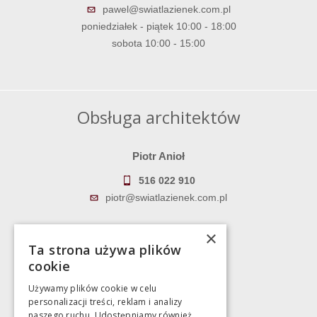
pawel@swiatlazienek.com.pl
poniedziałek - piątek 10:00 - 18:00
sobota 10:00 - 15:00
Obsługa architektów
Piotr Anioł
516 022 910
piotr@swiatlazienek.com.pl
Marek Pientka
×
Ta strona używa plików
783 043 083
cookie
marek@swiatlazienek.eu
Używamy plików cookie w celu
personalizacji treści, reklam i analizy
Magazyn
naszego ruchu. Udostępniamy również