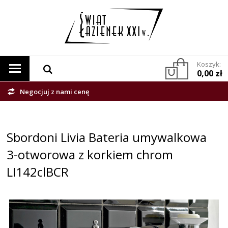
Koszyk:
0,00 zł
Negocjuj z nami cenę
Sbordoni Livia Bateria umywalkowa
3-otworowa z korkiem chrom
LI142clBCR