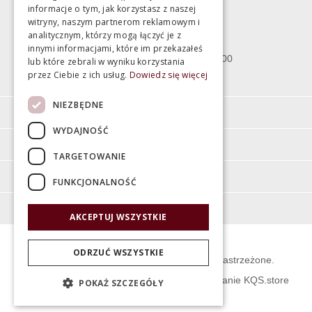
informacje o tym, jak korzystasz z naszej
witryny, naszym partnerom reklamowym i
Bartycka 24/26 Hala 100
analitycznym, którzy mogą łączyć je z
00-716 Warszawa
innymi informacjami, które im przekazałeś
poniedziałek - piątek 10:00 - 18:00
lub które zebrali w wyniku korzystania
przez Ciebie z ich usług.
Dowiedz się więcej
sobota 10:00 - 15:00
NIEZBĘDNE
Informacje
WYDAJNOŚĆ
Pomoc
TARGETOWANIE
Moje konto
FUNKCJONALNOŚĆ
O firmie
AKCEPTUJ WSZYSTKIE
ODRZUĆ WSZYSTKIE
© Świat Łazienek XXI w. Wszelkie prawa zastrzeżone.
Projekt graficzny KQSDesign
:
Oprogramowanie KQS.store
POKAŻ SZCZEGÓŁY