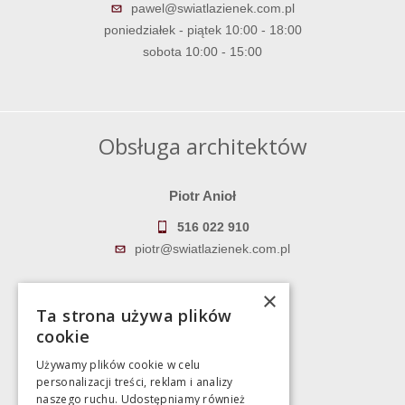
pawel@swiatlazienek.com.pl
poniedziałek - piątek 10:00 - 18:00
sobota 10:00 - 15:00
Obsługa architektów
Piotr Anioł
516 022 910
piotr@swiatlazienek.com.pl
Marek Pientka
×
Ta strona używa plików
783 043 083
cookie
marek@swiatlazienek.eu
Używamy plików cookie w celu
personalizacji treści, reklam i analizy
Magazyn
naszego ruchu. Udostępniamy również