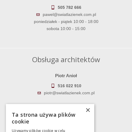
505 782 666
pawel@swiatlazienek.com.pl
poniedziałek - piątek 10:00 - 18:00
sobota 10:00 - 15:00
Obsługa architektów
Piotr Anioł
516 022 910
piotr@swiatlazienek.com.pl
Marek Pientka
×
Ta strona używa plików
783 043 083
cookie
marek@swiatlazienek.eu
Używamy plików cookie w celu