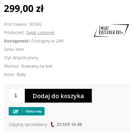
299,00 zł
Kod towaru: 302WL
Producent:
Świat Łazienek
Dostępność:
Dostępny w 24h!
Seria: Wire
Styl: Współczesny
Montaż: Stawiany na blat
Kolor: Biały
Zapytaj sprzedawcy
22 559 10 49