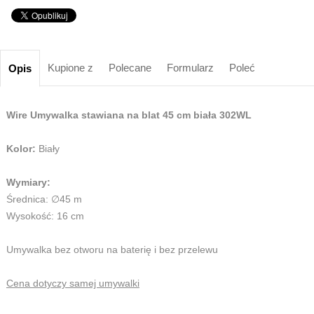
Kupione z
Polecane
Formularz
Poleć
Opis
Wire Umywalka stawiana na blat 45 cm biała 302WL
Kolor:
Biały
Wymiary:
Średnica: ∅45 m
Wysokość: 16 cm
Umywalka bez otworu na baterię i bez przelewu
Cena dotyczy samej umywalki