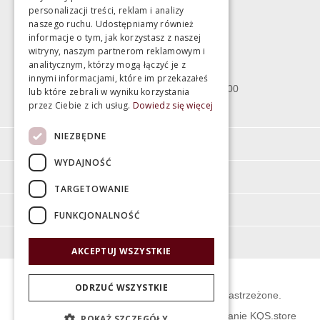
personalizacji treści, reklam i analizy
Magazyn
naszego ruchu. Udostępniamy również
informacje o tym, jak korzystasz z naszej
witryny, naszym partnerom reklamowym i
Bartycka 24/26 Hala 100
analitycznym, którzy mogą łączyć je z
00-716 Warszawa
innymi informacjami, które im przekazałeś
poniedziałek - piątek 10:00 - 18:00
lub które zebrali w wyniku korzystania
przez Ciebie z ich usług.
Dowiedz się więcej
sobota 10:00 - 15:00
NIEZBĘDNE
Informacje
WYDAJNOŚĆ
Pomoc
TARGETOWANIE
Moje konto
FUNKCJONALNOŚĆ
O firmie
AKCEPTUJ WSZYSTKIE
ODRZUĆ WSZYSTKIE
© Świat Łazienek XXI w. Wszelkie prawa zastrzeżone.
Projekt graficzny KQSDesign
:
Oprogramowanie KQS.store
POKAŻ SZCZEGÓŁY