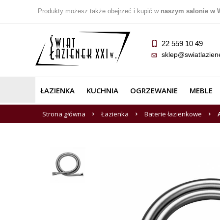
Produkty możesz także obejrzeć i kupić w
naszym salonie w 
22 559 10 49
sklep@swiatlazien
ŁAZIENKA
KUCHNIA
OGRZEWANIE
MEBLE
Strona główna
Łazienka
Baterie łazienkowe