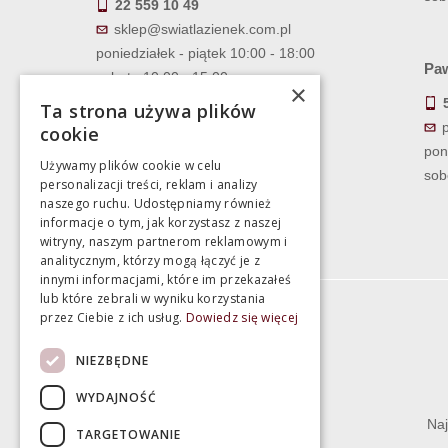
22 559 10 49
sklep@swiatlazienek.com.pl
poniedziałek - piątek 10:00 - 18:00
Paw
sobota 10:00 - 15:00
×
Ta strona używa plików
cookie
pon
Używamy plików cookie w celu
sob
personalizacji treści, reklam i analizy
naszego ruchu. Udostępniamy również
informacje o tym, jak korzystasz z naszej
witryny, naszym partnerom reklamowym i
analitycznym, którzy mogą łączyć je z
innymi informacjami, które im przekazałeś
lub które zebrali w wyniku korzystania
przez Ciebie z ich usług.
Dowiedz się więcej
Informacje
NIEZBĘDNE
Termin realizacji zamówienia
WYDAJNOŚĆ
Dostępność produktów
Naj
TARGETOWANIE