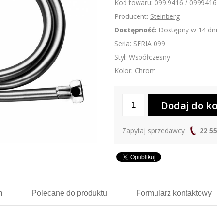
Kod towaru: 099.9416 / 0999416
Producent:
Steinberg
Dostępność:
Dostępny w 14 dni
Seria: SERIA 099
Styl: Współczesny
Kolor: Chrom
Zapytaj sprzedawcy
22 55
m
Polecane
do produktu
Formularz
kontaktowy