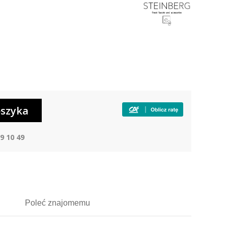
9 10 49
Poleć
znajomemu