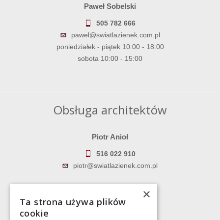
Paweł Sobelski
505 782 666
pawel@swiatlazienek.com.pl
poniedziałek - piątek 10:00 - 18:00
sobota 10:00 - 15:00
Obsługa architektów
Piotr Anioł
516 022 910
piotr@swiatlazienek.com.pl
Marek Pientka
×
Ta strona używa plików
783 043 083
cookie
marek@swiatlazienek.eu