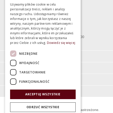
Używamy plików cookie w celu
personalizacji treści, reklam i analizy
Magazyn
naszego ruchu. Udostępniamy również
informacje o tym, jak korzystasz z naszej
witryny, naszym partnerom reklamowym i
Bartycka 24/26 Hala 100
analitycznym, którzy mogą łączyć je z
00-716 Warszawa
innymi informacjami, które im przekazałeś
poniedziałek - piątek 10:00 - 18:00
lub które zebrali w wyniku korzystania
przez Ciebie z ich usług.
Dowiedz się więcej
sobota 10:00 - 15:00
NIEZBĘDNE
Informacje
WYDAJNOŚĆ
Pomoc
TARGETOWANIE
Moje konto
FUNKCJONALNOŚĆ
O firmie
AKCEPTUJ WSZYSTKIE
ODRZUĆ WSZYSTKIE
© Świat Łazienek XXI w. Wszelkie prawa zastrzeżone.