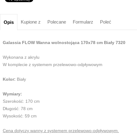
Kupione z
Polecane
Formularz
Poleć
Opis
Galassia FLOW Wanna wolnostojąca 170x78 cm Biały 7320
Wykonana z akrylu
W komplecie z systemem przelewowo-odpływowym
Kolor:
Biały
Wymiary:
Szerokość: 170 cm
Długość: 78 cm
Wysokość: 59 cm
Cena dotyczy wanny z systemem przelewowo-odpływowym.