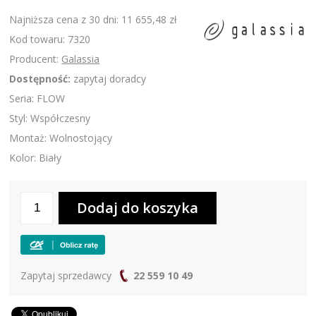
Najniższa cena z 30 dni: 11 655,48 zł
Kod towaru: 7320
Producent:
Galassia
Dostępność:
zapytaj doradcy
Seria: FLOW
Styl: Współczesny
Montaż: Wolnostojący
Kolor: Biały
Zapytaj sprzedawcy
22 559 10 49