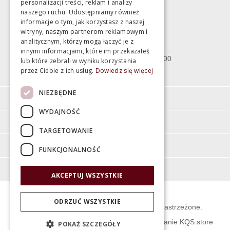
personalizacji treści, reklam i analizy
Magazyn
naszego ruchu. Udostępniamy również
informacje o tym, jak korzystasz z naszej
witryny, naszym partnerom reklamowym i
Bartycka 24/26 Hala 100
analitycznym, którzy mogą łączyć je z
00-716 Warszawa
innymi informacjami, które im przekazałeś
poniedziałek - piątek 10:00 - 18:00
lub które zebrali w wyniku korzystania
przez Ciebie z ich usług.
Dowiedz się więcej
sobota 10:00 - 15:00
NIEZBĘDNE
Informacje
WYDAJNOŚĆ
Pomoc
TARGETOWANIE
Moje konto
FUNKCJONALNOŚĆ
O firmie
AKCEPTUJ WSZYSTKIE
ODRZUĆ WSZYSTKIE
© Świat Łazienek XXI w. Wszelkie prawa zastrzeżone.
Projekt graficzny KQSDesign
:
Oprogramowanie KQS.store
POKAŻ SZCZEGÓŁY