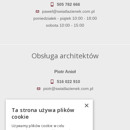
505 782 666
pawel@swiatlazienek.com.pl
poniedziałek - piątek 10:00 - 18:00
sobota 10:00 - 15:00
Obsługa architektów
Piotr Anioł
516 022 910
piotr@swiatlazienek.com.pl
Marek Pientka
×
Ta strona używa plików
783 043 083
cookie
marek@swiatlazienek.eu
Używamy plików cookie w celu