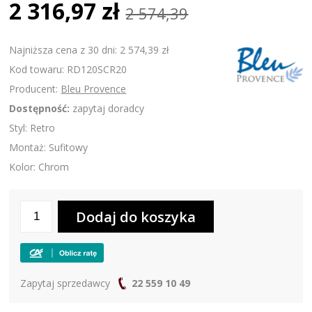
2 316,97 zł
2 574,39
Najniższa cena z 30 dni: 2 574,39 zł
Kod towaru: RD120SCR20
Producent:
Bleu Provence
Dostępność:
zapytaj doradcy
Styl: Retro
Montaż: Sufitowy
Kolor: Chrom
Zapytaj sprzedawcy
22 559 10 49