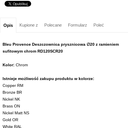
Kupione z
Polecane
Formularz
Poleć
Opis
Bleu Provence Deszczownica prysznicowa ∅20 z ramieniem
sufitowym chrom RD120SCR20
Kolor:
Chrom
Istnieje możliwość zakupu produktu w kolorze:
Copper RM
Bronze BR
Nickel NK
Brass ON
Nickel Matt NS
Gold OR
White RAL