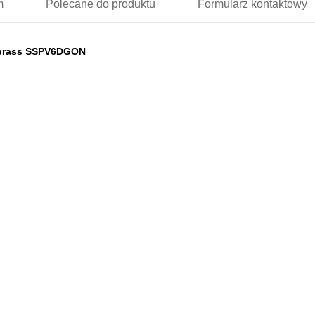
m
Polecane
do produktu
Formularz
kontaktowy
 brass SSPV6DGON