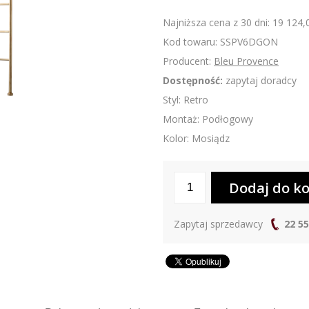
Najniższa cena z 30 dni: 19 124,
Kod towaru: SSPV6DGON
Producent:
Bleu Provence
Dostępność:
zapytaj doradcy
Styl: Retro
Montaż: Podłogowy
Kolor: Mosiądz
Zapytaj sprzedawcy
22 55