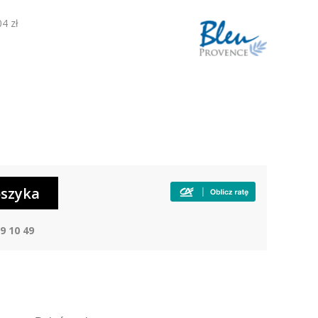
04 zł
9 10 49