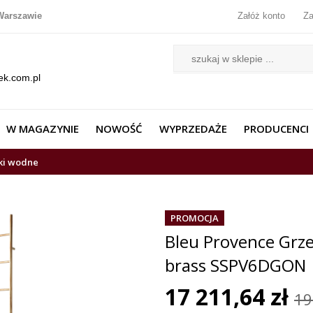
Warszawie
Załóż konto
Za
ek.com.pl
W MAGAZYNIE
NOWOŚĆ
WYPRZEDAŻE
PRODUCENCI
ki wodne
PROMOCJA
Bleu Provence Grz
brass SSPV6DGON
17 211,64 zł
19