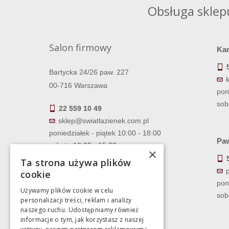
Obsługa sklep
Salon firmowy
Ka
Bartycka 24/26 paw. 227
00-716 Warszawa
pon
sob
22 559 10 49
sklep@swiatlazienek.com.pl
poniedziałek - piątek 10:00 - 18:00
Paw
sobota 10:00 - 15:00
×
Ta strona używa plików
cookie
pon
Używamy plików cookie w celu
sob
personalizacji treści, reklam i analizy
naszego ruchu. Udostępniamy również
informacje o tym, jak korzystasz z naszej