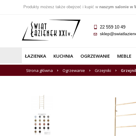
Produkty możesz także obejrzeć i kupić w
naszym salonie w 
22 559 10 49
sklep@swiatlazien
ŁAZIENKA
KUCHNIA
OGRZEWANIE
MEBLE
Strona główna
Ogrzewanie
Grzejniki
Grzejni