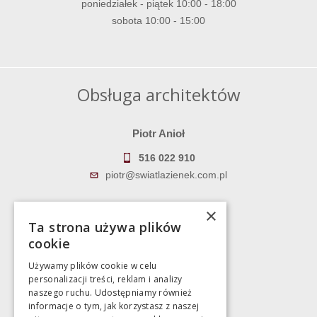
poniedziałek - piątek 10:00 - 18:00
sobota 10:00 - 15:00
Obsługa architektów
Piotr Anioł
516 022 910
piotr@swiatlazienek.com.pl
Marek Pientka
×
Ta strona używa plików
783 043 083
cookie
marek@swiatlazienek.eu
Używamy plików cookie w celu
personalizacji treści, reklam i analizy
Magazyn
naszego ruchu. Udostępniamy również
informacje o tym, jak korzystasz z naszej