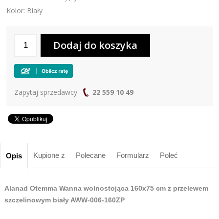
Kolor: Biały
Zapytaj sprzedawcy
22 559 10 49
Kupione z
Polecane
Formularz
Poleć
Opis
Alanad Otemma Wanna wolnostojąca 160x75 cm z przelewem
szczelinowym biały AWW-006-160ZP