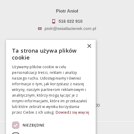
Piotr Anioł
516 022 910
piotr@swiatlazienek.com.pl
Marek Pientka
×
Ta strona używa plików
783 043 083
cookie
marek@swiatlazienek.eu
Używamy plików cookie w celu
personalizacji treści, reklam i analizy
Magazyn
naszego ruchu. Udostępniamy również
informacje o tym, jak korzystasz z naszej
witryny, naszym partnerom reklamowym i
Bartycka 24/26 Hala 100
analitycznym, którzy mogą łączyć je z
00-716 Warszawa
innymi informacjami, które im przekazałeś
poniedziałek - piątek 10:00 - 18:00
lub które zebrali w wyniku korzystania
przez Ciebie z ich usług.
Dowiedz się więcej
sobota 10:00 - 15:00
NIEZBĘDNE
Informacje