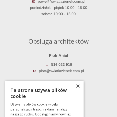
pawel@swiatlazienek.com.pl
poniedziałek - piątek 10:00 - 18:00
sobota 10:00 - 15:00
Obsługa architektów
Piotr Anioł
516 022 910
piotr@swiatlazienek.com.pl
Marek Pientka
×
Ta strona używa plików
783 043 083
cookie
marek@swiatlazienek.eu
Używamy plików cookie w celu
personalizacji treści, reklam i analizy
Magazyn
naszego ruchu. Udostępniamy również