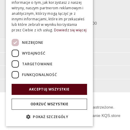
informacje o tym, jak korzystasz z naszej
witryny, naszym partnerom reklamowym i
Bartycka 24/26 Hala 100
analitycznym, którzy mogą łączyć je z
00-716 Warszawa
innymi informacjami, które im przekazałeś
poniedziałek - piątek 10:00 - 18:00
lub które zebrali w wyniku korzystania
przez Ciebie z ich usług.
Dowiedz się więcej
sobota 10:00 - 15:00
NIEZBĘDNE
Informacje
WYDAJNOŚĆ
Pomoc
TARGETOWANIE
Moje konto
FUNKCJONALNOŚĆ
O firmie
AKCEPTUJ WSZYSTKIE
ODRZUĆ WSZYSTKIE
© Świat Łazienek XXI w. Wszelkie prawa zastrzeżone.
Projekt graficzny KQSDesign
:
Oprogramowanie KQS.store
POKAŻ SZCZEGÓŁY