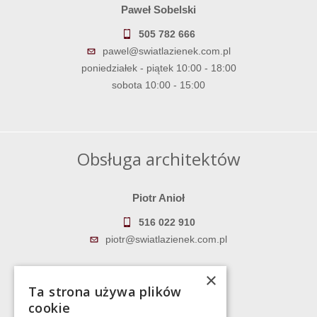
Paweł Sobelski
505 782 666
pawel@swiatlazienek.com.pl
poniedziałek - piątek 10:00 - 18:00
sobota 10:00 - 15:00
Obsługa architektów
Piotr Anioł
516 022 910
piotr@swiatlazienek.com.pl
Marek Pientka
×
Ta strona używa plików
783 043 083
cookie
marek@swiatlazienek.eu