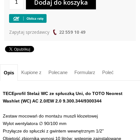
Zapytaj sprzedawcy
22 559 10 49
Kupione z
Polecane
Formularz
Poleć
Opis
TECEprofil Stelaż WC ze spłuczką Uni, do TOTO Neorest
Washlet (WC) AC 2.0/EW 2.0 9.300.344/9300344
Zestaw mocowań do montażu muszli klozetowej
Wylot wentylatora ∅ 90/100 mm
Przyłącze do spłuczki z gwintem wewnętrznym 1/2"
Objętość zbiornika wynosi 10 litrów; wstępnie zainstalowane