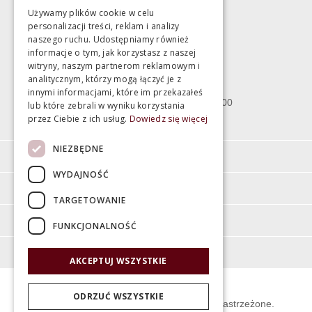
Używamy plików cookie w celu
personalizacji treści, reklam i analizy
Magazyn
naszego ruchu. Udostępniamy również
informacje o tym, jak korzystasz z naszej
witryny, naszym partnerom reklamowym i
Bartycka 24/26 Hala 100
analitycznym, którzy mogą łączyć je z
00-716 Warszawa
innymi informacjami, które im przekazałeś
poniedziałek - piątek 10:00 - 18:00
lub które zebrali w wyniku korzystania
przez Ciebie z ich usług.
Dowiedz się więcej
sobota 10:00 - 15:00
NIEZBĘDNE
Informacje
WYDAJNOŚĆ
Pomoc
TARGETOWANIE
Moje konto
FUNKCJONALNOŚĆ
O firmie
AKCEPTUJ WSZYSTKIE
ODRZUĆ WSZYSTKIE
© Świat Łazienek XXI w. Wszelkie prawa zastrzeżone.