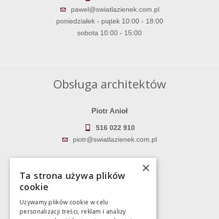
pawel@swiatlazienek.com.pl
poniedziałek - piątek 10:00 - 18:00
sobota 10:00 - 15:00
Obsługa architektów
Piotr Anioł
516 022 910
piotr@swiatlazienek.com.pl
Marek Pientka
×
Ta strona używa plików
783 043 083
cookie
marek@swiatlazienek.eu
Używamy plików cookie w celu
personalizacji treści, reklam i analizy
Magazyn