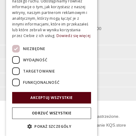
naszego ruchu. Udostępniamy również
informacje o tym, jak korzystasz z naszej
witryny, naszym partnerom reklamowym i
Bartycka 24/26 Hala 100
analitycznym, którzy mogą łączyć je z
00-716 Warszawa
innymi informacjami, które im przekazałeś
poniedziałek - piątek 10:00 - 18:00
lub które zebrali w wyniku korzystania
przez Ciebie z ich usług.
Dowiedz się więcej
sobota 10:00 - 15:00
NIEZBĘDNE
Informacje
WYDAJNOŚĆ
Pomoc
TARGETOWANIE
Moje konto
FUNKCJONALNOŚĆ
O firmie
AKCEPTUJ WSZYSTKIE
ODRZUĆ WSZYSTKIE
© Świat Łazienek XXI w. Wszelkie prawa zastrzeżone.
Projekt graficzny KQSDesign
:
Oprogramowanie KQS.store
POKAŻ SZCZEGÓŁY