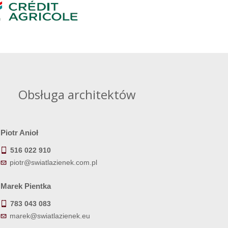
Obsługa architektów
Piotr Anioł
516 022 910
piotr@swiatlazienek.com.pl
Marek Pientka
783 043 083
marek@swiatlazienek.eu