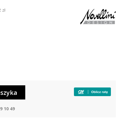
 zł
9 10 49