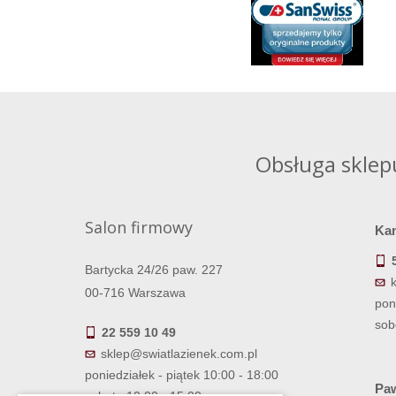
Obsługa sklep
Salon firmowy
Ka
Bartycka 24/26 paw. 227
00-716 Warszawa
pon
sob
22 559 10 49
sklep@swiatlazienek.com.pl
poniedziałek - piątek 10:00 - 18:00
Paw