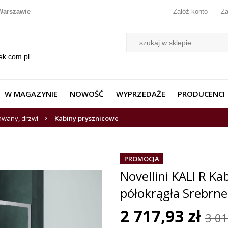
Warszawie
Załóż konto
Za
ek.com.pl
W MAGAZYNIE
NOWOŚĆ
WYPRZEDAŻE
PRODUCENCI
awany, drzwi
Kabiny prysznicowe
PROMOCJA
Novellini KALI R K
półokrągła Srebrn
2 717,93 zł
3 01