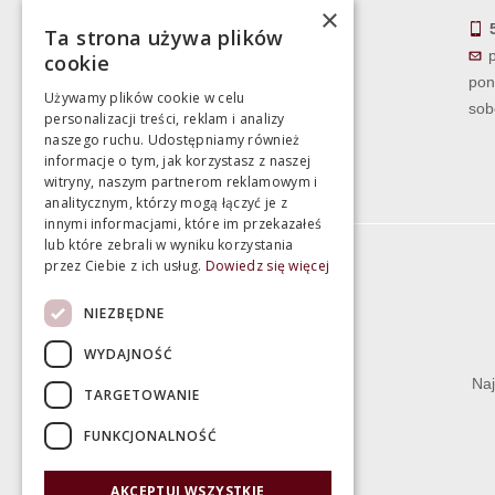
sobota 10:00 - 15:00
×
Ta strona używa plików
cookie
pon
Używamy plików cookie w celu
sob
personalizacji treści, reklam i analizy
naszego ruchu. Udostępniamy również
informacje o tym, jak korzystasz z naszej
witryny, naszym partnerom reklamowym i
analitycznym, którzy mogą łączyć je z
innymi informacjami, które im przekazałeś
lub które zebrali w wyniku korzystania
przez Ciebie z ich usług.
Dowiedz się więcej
Informacje
NIEZBĘDNE
Termin realizacji zamówienia
WYDAJNOŚĆ
Dostępność produktów
Naj
TARGETOWANIE
Koszty dostawy
FUNKCJONALNOŚĆ
Gwarancja i serwis
Zwrot towaru
AKCEPTUJ WSZYSTKIE