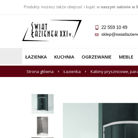
Produkty możesz także obejrzeć i kupić w
naszym salonie w 
22 559 10 49
sklep@swiatlazien
ŁAZIENKA
KUCHNIA
OGRZEWANIE
MEBLE
Strona główna
Łazienka
Kabiny prysznicowe, par