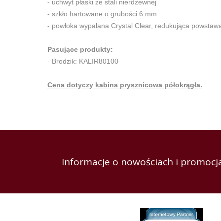
- uchwyt płaski ze stali nierdzewnej
- szkło hartowane o grubości 6 mm
- powłoka wypalana Crystal Clear, redukująca powstawa
Pasujące produkty:
- Brodzik: KALIR80100
Cena dotyczy kabina prysznicowa półokrągła.
Informacje o nowościach i promocja