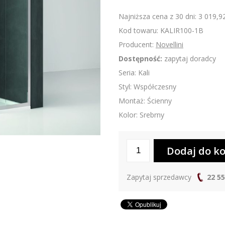
Najniższa cena z 30 dni: 3 019,92
Kod towaru: KALIR100-1B
Producent:
Novellini
Dostępność:
zapytaj doradcy
Seria: Kali
Styl: Współczesny
Montaż: Ścienny
Kolor: Srebrny
Zapytaj sprzedawcy
22 55