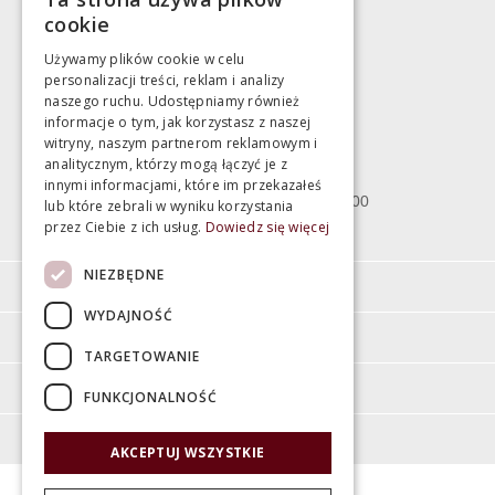
783 043 083
cookie
marek@swiatlazienek.eu
Używamy plików cookie w celu
personalizacji treści, reklam i analizy
Magazyn
naszego ruchu. Udostępniamy również
informacje o tym, jak korzystasz z naszej
witryny, naszym partnerom reklamowym i
Bartycka 24/26 Hala 100
analitycznym, którzy mogą łączyć je z
00-716 Warszawa
innymi informacjami, które im przekazałeś
poniedziałek - piątek 10:00 - 18:00
lub które zebrali w wyniku korzystania
przez Ciebie z ich usług.
Dowiedz się więcej
sobota 10:00 - 15:00
NIEZBĘDNE
Informacje
WYDAJNOŚĆ
Pomoc
TARGETOWANIE
Moje konto
FUNKCJONALNOŚĆ
O firmie
AKCEPTUJ WSZYSTKIE