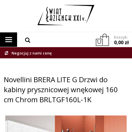
Koszyk:
0,00 zł
Negocjuj z nami cenę
Novellini BRERA LITE G Drzwi do
kabiny prysznicowej wnękowej 160
cm Chrom BRLTGF160L-1K