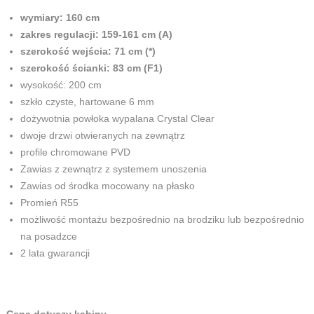
wymiary: 160 cm
zakres regulacji: 159-161 cm (A)
szerokość wejścia: 71 cm (*)
szerokość ścianki: 83 cm (F1)
wysokość: 200 cm
szkło czyste, hartowane 6 mm
dożywotnia powłoka wypalana Crystal Clear
dwoje drzwi otwieranych na zewnątrz
profile chromowane PVD
Zawias z zewnątrz z systemem unoszenia
Zawias od środka mocowany na płasko
Promień R55
możliwość montażu bezpośrednio na brodziku lub bezpośrednio
na posadzce
2 lata gwarancji
Cena dotyczy kabiny.