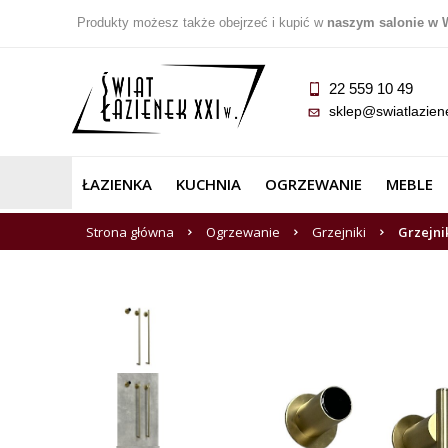
Produkty możesz także obejrzeć i kupić w
naszym salonie w 
22 559 10 49
sklep@swiatlazien
ŁAZIENKA
KUCHNIA
OGRZEWANIE
MEBLE
Strona główna
Ogrzewanie
Grzejniki
Grzejni