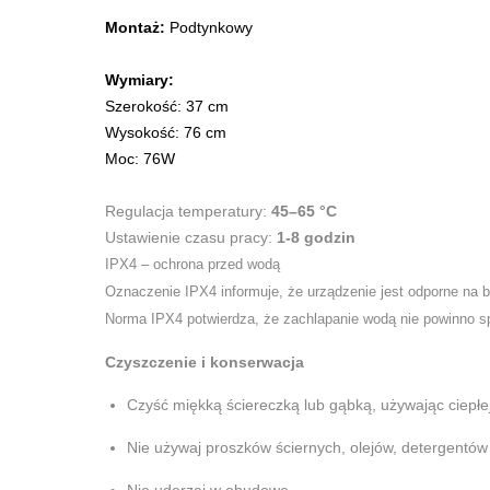
Montaż:
Podtynkowy
Wymiary:
Szerokość: 37 cm
Wysokość: 76 cm
Moc: 76W
Regulacja temperatury:
45–65 °C
Ustawienie czasu pracy:
1-8 godzin
IPX4 – ochrona przed wodą
Oznaczenie IPX4 informuje, że urządzenie jest odporne na 
Norma IPX4 potwierdza, że zachlapanie wodą nie powinno s
Czyszczenie i konserwacja
Czyść miękką ściereczką lub gąbką, używając ciepłe
Nie używaj proszków ściernych, olejów, detergentó