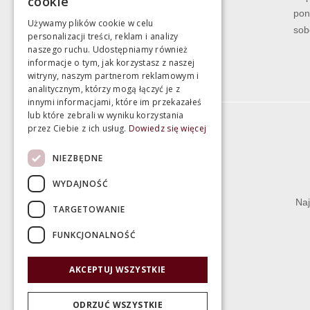
cookie
pon
Używamy plików cookie w celu
sob
personalizacji treści, reklam i analizy
naszego ruchu. Udostępniamy również
informacje o tym, jak korzystasz z naszej
witryny, naszym partnerom reklamowym i
analitycznym, którzy mogą łączyć je z
innymi informacjami, które im przekazałeś
lub które zebrali w wyniku korzystania
przez Ciebie z ich usług.
Dowiedz się więcej
Informacje
NIEZBĘDNE
Termin realizacji zamówienia
WYDAJNOŚĆ
Dostępność produktów
Naj
TARGETOWANIE
Koszty dostawy
FUNKCJONALNOŚĆ
Gwarancja i serwis
Zwrot towaru
AKCEPTUJ WSZYSTKIE
Deklaracje
ODRZUĆ WSZYSTKIE