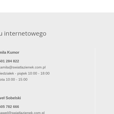
u internetowego
mila Kumor
501 284 822
kamila@swiatlazienek.com.pl
iedziałek - piątek 10:00 - 18:00
ota 10:00 - 15:00
eł Sobelski
505 782 666
pawel@swiatlazienek.com.pl