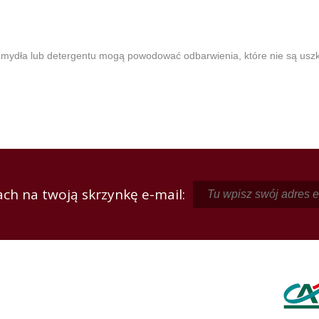
tki mydła lub detergentu mogą powodować odbarwienia, które nie są us
ch na twoją skrzynkę e-mail: