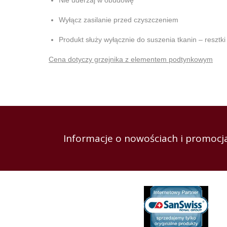
Nie uderzaj w obudowę
Wyłącz zasilanie przed czyszczeniem
Produkt służy wyłącznie do suszenia tkanin – resz
Cena dotyczy grzejnika z elementem podtynkowym
Informacje o nowościach i promocja