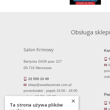
Obsługa sklep
Salon firmowy
Ka
Bartycka 24/26 paw. 227
00-716 Warszawa
pon
sob
22 559 10 49
sklep@swiatlazienek.com.pl
poniedziałek - piątek 10:00 - 18:00
Paw
sobota 10:00 - 15:00
×
Ta strona używa plików