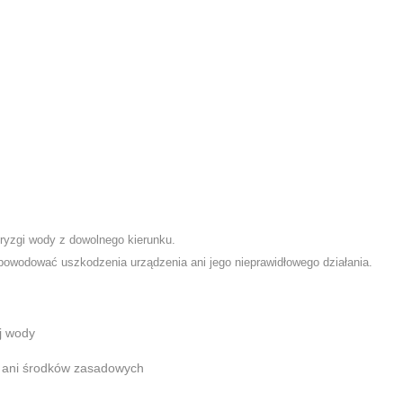
bryzgi wody z dowolnego kierunku.
powodować uszkodzenia urządzenia ani jego nieprawidłowego działania.
j wody
w ani środków zasadowych