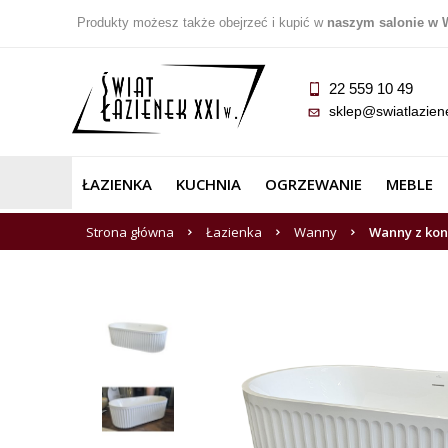
Produkty możesz także obejrzeć i kupić w
naszym salonie w 
22 559 10 49
sklep@swiatlazien
ŁAZIENKA
KUCHNIA
OGRZEWANIE
MEBLE
Strona główna
Łazienka
Wanny
Wanny z ko