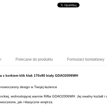
m
Polecane
do produktu
Formularz
kontaktowy
na z korkiem klik klak 170x80 biały GDAO2006WH
nowoczesny design w Twojej łazience
anckiej, wolnostojącej wannie Riflia GDAO2006WH. Jej owalny kształt i 
owoczesne, jak i klasyczne wnętrza.