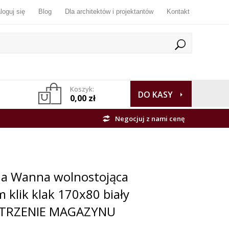
loguj się
Blog
Dla architektów i projektantów
Kontakt
Koszyk:
DO KASY
0,00 zł
Negocjuj z nami cenę
lia Wanna wolnostojąca
 klik klak 170x80 biały
TRZENIE MAGAZYNU