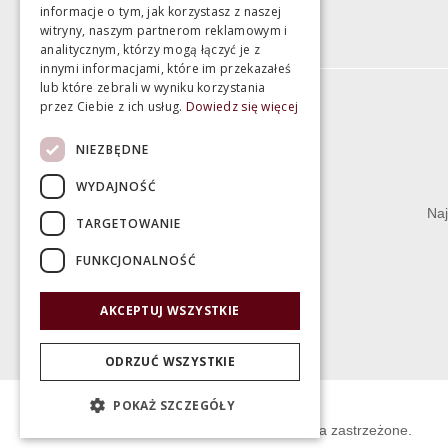
informacje o tym, jak korzystasz z naszej
witryny, naszym partnerom reklamowym i
analitycznym, którzy mogą łączyć je z
innymi informacjami, które im przekazałeś
lub które zebrali w wyniku korzystania
przez Ciebie z ich usług.
Dowiedz się więcej
Informacje
NIEZBĘDNE
Termin realizacji zamówienia
WYDAJNOŚĆ
Dostępność produktów
Naj
TARGETOWANIE
Koszty dostawy
FUNKCJONALNOŚĆ
Gwarancja i serwis
Zwrot towaru
AKCEPTUJ WSZYSTKIE
Deklaracje
ODRZUĆ WSZYSTKIE
POKAŻ SZCZEGÓŁY
© Świat Łazienek XXI w. Wszelkie prawa zastrzeżone.