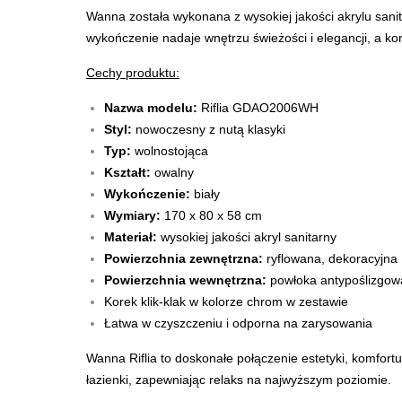
Wanna została wykonana z wysokiej jakości akrylu sanit
wykończenie nadaje wnętrzu świeżości i elegancji, a kor
Cechy produktu:
Nazwa modelu:
Riflia GDAO2006WH
Styl:
nowoczesny z nutą klasyki
Typ:
wolnostojąca
Kształt:
owalny
Wykończenie:
biały
Wymiary:
170 x 80 x 58 cm
Materiał:
wysokiej jakości akryl sanitarny
Powierzchnia zewnętrzna:
ryflowana, dekoracyjna
Powierzchnia wewnętrzna:
powłoka antypoślizgo
Korek klik-klak w kolorze chrom w zestawie
Łatwa w czyszczeniu i odporna na zarysowania
Wanna Riflia to doskonałe połączenie estetyki, komfortu
łazienki, zapewniając relaks na najwyższym poziomie.