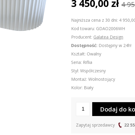
3 450,00 zł
4 95
Najniższa cena z 30 dni: 4 950,00
Kod towaru: GDAO2006WH
Producent:
Galatea Design
Dostępność:
Dostępny w 24h!
Kształt: Owalny
Seria: Riflia
Styl: Współczesny
Montaż: Wolnostojący
Kolor: Biały
Zapytaj sprzedawcy
22 55