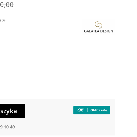
0,00
 zł
9 10 49