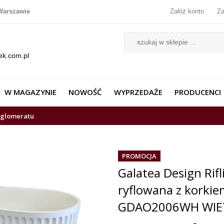
Warszawie
Załóż konto
Za
ek.com.pl
W MAGAZYNIE
NOWOŚĆ
WYPRZEDAŻE
PRODUCENCI
nglomeratu
PROMOCJA
Galatea Design Rif
ryflowana z korkiem
GDAO2006WH WIE