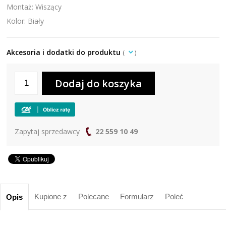
Montaż: Wiszący
Kolor: Biały
Akcesoria i dodatki do produktu
(
)
Zapytaj sprzedawcy
22 559 10 49
Kupione z
Polecane
Formularz
Poleć
Opis