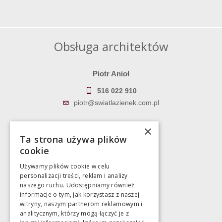
Obsługa architektów
Piotr Anioł
516 022 910
piotr@swiatlazienek.com.pl
Marek Pientka
×
Ta strona używa plików
783 043 083
cookie
marek@swiatlazienek.eu
Używamy plików cookie w celu
personalizacji treści, reklam i analizy
Magazyn
naszego ruchu. Udostępniamy również
informacje o tym, jak korzystasz z naszej
witryny, naszym partnerom reklamowym i
Bartycka 24/26 Hala 100
analitycznym, którzy mogą łączyć je z
00-716 Warszawa