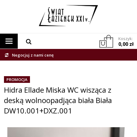
Koszyk:
0,00 zł
Negocjuj z nami cenę
PROMOCJA
Hidra Ellade Miska WC wisząca z
deską wolnoopadjąca biała Biała
DW10.001+DXZ.001