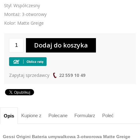
Styl: Współczesny
Montaż: 3-otworowy
Kolor: Matte Greige
Zapytaj sprzedawcy
22 559 10 49
Kupione z
Polecane
Formularz
Poleć
Opis
Gessi Origini Bateria umywalkowa 3-otworowa Matte Greige