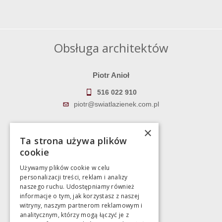
Obsługa architektów
Piotr Anioł
516 022 910
piotr@swiatlazienek.com.pl
Marek Pientka
×
Ta strona używa plików
783 043 083
cookie
marek@swiatlazienek.eu
Używamy plików cookie w celu
personalizacji treści, reklam i analizy
Magazyn
naszego ruchu. Udostępniamy również
informacje o tym, jak korzystasz z naszej
witryny, naszym partnerom reklamowym i
Bartycka 24/26 Hala 100
analitycznym, którzy mogą łączyć je z
00-716 Warszawa