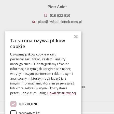
Piotr Anioł
516 022 910
piotr@swiatlazienek.com.pl
Marek Pientka
×
Ta strona używa plików
783 043 083
cookie
marek@swiatlazienek.eu
Używamy plików cookie w celu
personalizacji treści, reklam i analizy
Magazyn
naszego ruchu. Udostępniamy również
informacje o tym, jak korzystasz z naszej
witryny, naszym partnerom reklamowym i
Bartycka 24/26 Hala 100
analitycznym, którzy mogą łączyć je z
00-716 Warszawa
innymi informacjami, które im przekazałeś
poniedziałek - piątek 10:00 - 18:00
lub które zebrali w wyniku korzystania
przez Ciebie z ich usług.
Dowiedz się więcej
sobota 10:00 - 15:00
NIEZBĘDNE
Informacje
WYDAJNOŚĆ