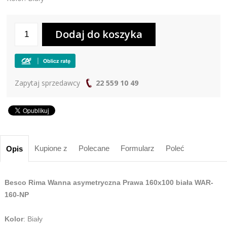
Zapytaj sprzedawcy
22 559 10 49
Kupione z
Polecane
Formularz
Poleć
Opis
Besco Rima Wanna asymetryczna Prawa 160x100 biała WAR-
160-NP
Kolor
: Biały