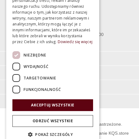
personalizacji treści, reklam i analizy
Magazyn
naszego ruchu. Udostępniamy również
informacje o tym, jak korzystasz z naszej
witryny, naszym partnerom reklamowym i
Bartycka 24/26 Hala 100
analitycznym, którzy mogą łączyć je z
00-716 Warszawa
innymi informacjami, które im przekazałeś
poniedziałek - piątek 10:00 - 18:00
lub które zebrali w wyniku korzystania
przez Ciebie z ich usług.
Dowiedz się więcej
sobota 10:00 - 15:00
NIEZBĘDNE
Informacje
WYDAJNOŚĆ
Pomoc
TARGETOWANIE
Moje konto
FUNKCJONALNOŚĆ
O firmie
AKCEPTUJ WSZYSTKIE
ODRZUĆ WSZYSTKIE
© Świat Łazienek XXI w. Wszelkie prawa zastrzeżone.
Projekt graficzny KQSDesign
:
Oprogramowanie KQS.store
POKAŻ SZCZEGÓŁY