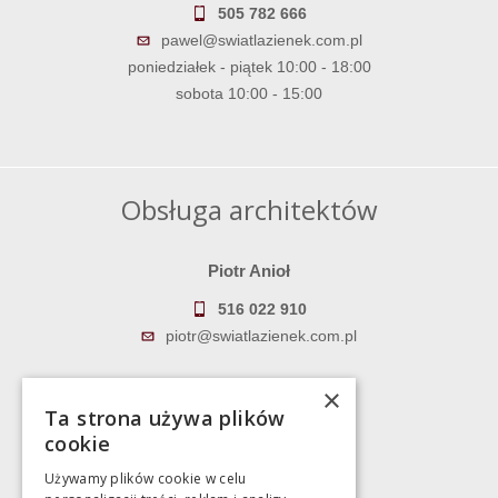
505 782 666
pawel@swiatlazienek.com.pl
poniedziałek - piątek 10:00 - 18:00
sobota 10:00 - 15:00
Obsługa architektów
Piotr Anioł
516 022 910
piotr@swiatlazienek.com.pl
Marek Pientka
×
Ta strona używa plików
783 043 083
cookie
marek@swiatlazienek.eu
Używamy plików cookie w celu