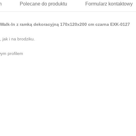
m
Polecane
do produktu
Formularz
kontaktowy
Walk-In z ramką dekoracyjną 170x120x200 cm czarna EXK-0127
jak i na brodziku.
wym profilem