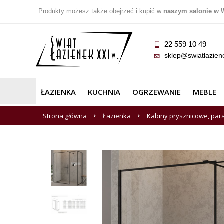
Produkty możesz także obejrzeć i kupić w
naszym salonie w 
22 559 10 49
sklep@swiatlazien
ŁAZIENKA
KUCHNIA
OGRZEWANIE
MEBLE
Strona główna
Łazienka
Kabiny prysznicowe, par