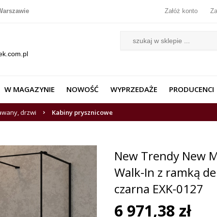
Warszawie
Załóż konto
Za
ek.com.pl
W MAGAZYNIE
NOWOŚĆ
WYPRZEDAŻE
PRODUCENCI
awany, drzwi
Kabiny prysznicowe
New Trendy New Mo
Walk-In z ramką d
czarna EXK-0127
6 971,38 zł