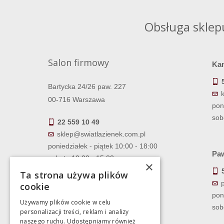
Obsługa sklep
Salon firmowy
Ka
Bartycka 24/26 paw. 227
00-716 Warszawa
pon
sob
22 559 10 49
sklep@swiatlazienek.com.pl
poniedziałek - piątek 10:00 - 18:00
Paw
sobota 10:00 - 15:00
×
Ta strona używa plików
cookie
pon
Używamy plików cookie w celu
sob
personalizacji treści, reklam i analizy
naszego ruchu. Udostępniamy również