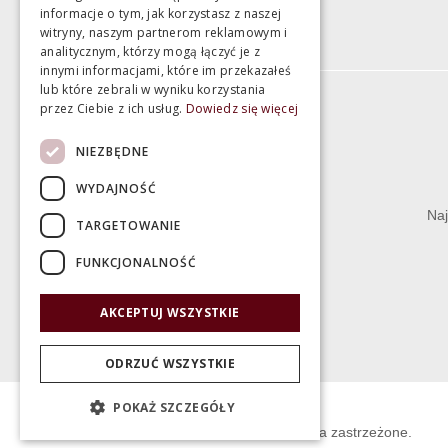
informacje o tym, jak korzystasz z naszej
witryny, naszym partnerom reklamowym i
analitycznym, którzy mogą łączyć je z
innymi informacjami, które im przekazałeś
lub które zebrali w wyniku korzystania
przez Ciebie z ich usług.
Dowiedz się więcej
Informacje
NIEZBĘDNE
Termin realizacji zamówienia
WYDAJNOŚĆ
Dostępność produktów
Naj
TARGETOWANIE
Koszty dostawy
FUNKCJONALNOŚĆ
Gwarancja i serwis
Zwrot towaru
AKCEPTUJ WSZYSTKIE
Deklaracje
ODRZUĆ WSZYSTKIE
POKAŻ SZCZEGÓŁY
© Świat Łazienek XXI w. Wszelkie prawa zastrzeżone.