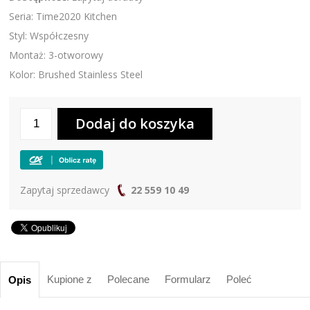
Seria: Time2020 Kitchen
Styl: Współczesny
Montaż: 3-otworowy
Kolor: Brushed Stainless Steel
Zapytaj sprzedawcy
22 559 10 49
Kupione z
Polecane
Formularz
Poleć
Opis