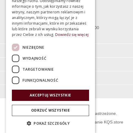
naszego ruchu. Udostępniamy również
informacje o tym, jak korzystasz z naszej
witryny, naszym partnerom reklamowym i
Bartycka 24/26 Hala 100
analitycznym, którzy mogą łączyć je z
00-716 Warszawa
innymi informacjami, które im przekazałeś
poniedziałek - piątek 10:00 - 18:00
lub które zebrali w wyniku korzystania
przez Ciebie z ich usług.
Dowiedz się więcej
sobota 10:00 - 15:00
NIEZBĘDNE
Informacje
WYDAJNOŚĆ
Pomoc
TARGETOWANIE
Moje konto
FUNKCJONALNOŚĆ
O firmie
AKCEPTUJ WSZYSTKIE
ODRZUĆ WSZYSTKIE
© Świat Łazienek XXI w. Wszelkie prawa zastrzeżone.
Projekt graficzny KQSDesign
:
Oprogramowanie KQS.store
POKAŻ SZCZEGÓŁY