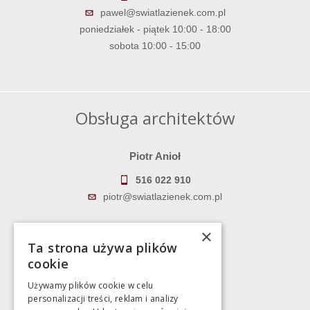
pawel@swiatlazienek.com.pl
poniedziałek - piątek 10:00 - 18:00
sobota 10:00 - 15:00
Obsługa architektów
Piotr Anioł
516 022 910
piotr@swiatlazienek.com.pl
Marek Pientka
×
Ta strona używa plików
783 043 083
cookie
marek@swiatlazienek.eu
Używamy plików cookie w celu
personalizacji treści, reklam i analizy
Magazyn