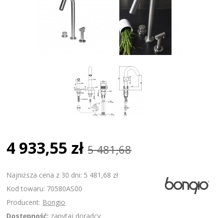
4 933,55 zł
5 481,68
Najniższa cena z 30 dni: 5 481,68 zł
Kod towaru: 70580AS00
Producent:
Bongio
Dostępność:
zapytaj doradcy