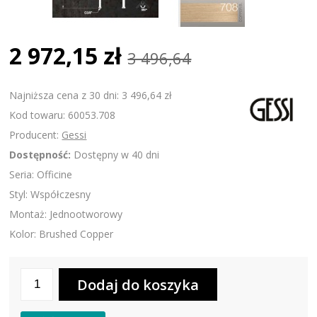
2 972,15 zł
3 496,64
Najniższa cena z 30 dni: 3 496,64 zł
Kod towaru: 60053.708
Producent:
Gessi
Dostępność:
Dostępny w 40 dni
Seria: Officine
Styl: Współczesny
Montaż: Jednootworowy
Kolor: Brushed Copper