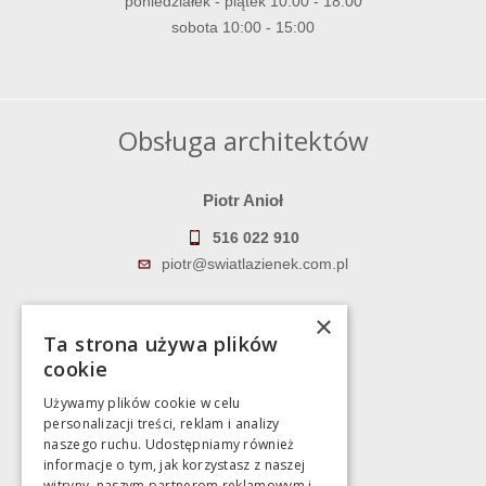
poniedziałek - piątek 10:00 - 18:00
sobota 10:00 - 15:00
Obsługa architektów
Piotr Anioł
516 022 910
piotr@swiatlazienek.com.pl
Marek Pientka
×
Ta strona używa plików
783 043 083
cookie
marek@swiatlazienek.eu
Używamy plików cookie w celu
personalizacji treści, reklam i analizy
Magazyn
naszego ruchu. Udostępniamy również
informacje o tym, jak korzystasz z naszej
witryny, naszym partnerom reklamowym i