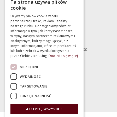
Ta strona używa plików
783 043 083
cookie
marek@swiatlazienek.eu
Używamy plików cookie w celu
personalizacji treści, reklam i analizy
Magazyn
naszego ruchu. Udostępniamy również
informacje o tym, jak korzystasz z naszej
witryny, naszym partnerom reklamowym i
Bartycka 24/26 Hala 100
analitycznym, którzy mogą łączyć je z
00-716 Warszawa
innymi informacjami, które im przekazałeś
poniedziałek - piątek 10:00 - 18:00
lub które zebrali w wyniku korzystania
przez Ciebie z ich usług.
Dowiedz się więcej
sobota 10:00 - 15:00
NIEZBĘDNE
Informacje
WYDAJNOŚĆ
Pomoc
TARGETOWANIE
Moje konto
FUNKCJONALNOŚĆ
O firmie
AKCEPTUJ WSZYSTKIE