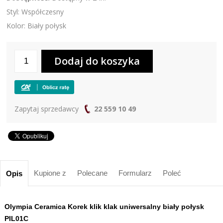
Styl: Współczesny
Kolor: Biały połysk
Zapytaj sprzedawcy
22 559 10 49
Kupione z
Polecane
Formularz
Poleć
Opis
Olympia Ceramica Korek klik klak uniwersalny biały połysk
PIL01C