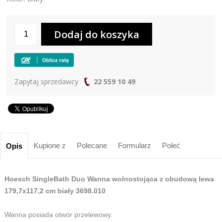
Zapytaj sprzedawcy
22 559 10 49
Kupione z
Polecane
Formularz
Poleć
Opis
Hoesch SingleBath Duo Wanna wolnostojąca z obudową lewa
179,7x117,2 cm biały 3698.010
Wanna posiada otwór przelewowy.