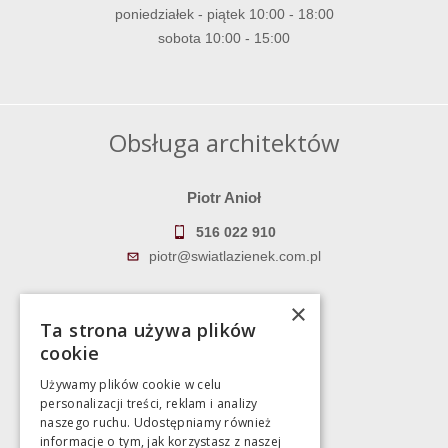
poniedziałek - piątek 10:00 - 18:00
sobota 10:00 - 15:00
Obsługa architektów
Piotr Anioł
516 022 910
piotr@swiatlazienek.com.pl
Marek Pientka
×
Ta strona używa plików
783 043 083
cookie
marek@swiatlazienek.eu
Używamy plików cookie w celu
personalizacji treści, reklam i analizy
Magazyn
naszego ruchu. Udostępniamy również
informacje o tym, jak korzystasz z naszej