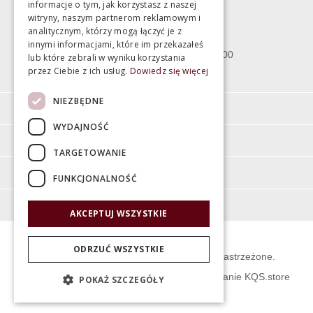
informacje o tym, jak korzystasz z naszej
witryny, naszym partnerom reklamowym i
Bartycka 24/26 Hala 100
analitycznym, którzy mogą łączyć je z
00-716 Warszawa
innymi informacjami, które im przekazałeś
poniedziałek - piątek 10:00 - 18:00
lub które zebrali w wyniku korzystania
przez Ciebie z ich usług.
Dowiedz się więcej
sobota 10:00 - 15:00
NIEZBĘDNE
Informacje
WYDAJNOŚĆ
Pomoc
TARGETOWANIE
Moje konto
FUNKCJONALNOŚĆ
O firmie
AKCEPTUJ WSZYSTKIE
ODRZUĆ WSZYSTKIE
© Świat Łazienek XXI w. Wszelkie prawa zastrzeżone.
Projekt graficzny KQSDesign
:
Oprogramowanie KQS.store
POKAŻ SZCZEGÓŁY