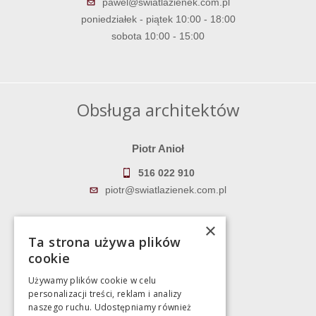
pawel@swiatlazienek.com.pl
poniedziałek - piątek 10:00 - 18:00
sobota 10:00 - 15:00
Obsługa architektów
Piotr Anioł
516 022 910
piotr@swiatlazienek.com.pl
Marek Pientka
×
Ta strona używa plików
783 043 083
cookie
marek@swiatlazienek.eu
Używamy plików cookie w celu
personalizacji treści, reklam i analizy
Magazyn
naszego ruchu. Udostępniamy również