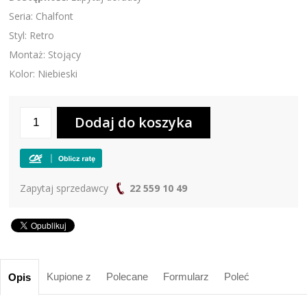
Seria: Chalfont
Styl: Retro
Montaż: Stojący
Kolor: Niebieski
Zapytaj sprzedawcy
22 559 10 49
Kupione z
Polecane
Formularz
Poleć
Opis