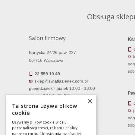
Obsługa sklep
Salon firmowy
Ka
Bartycka 24/26 paw. 227
00-716 Warszawa
pon
sob
22 559 10 49
sklep@swiatlazienek.com.pl
poniedziałek - piątek 10:00 - 18:00
Paw
sobota 10:00 - 15:00
×
Ta strona używa plików
cookie
pon
Używamy plików cookie w celu
sob
personalizacji treści, reklam i analizy
naszego ruchu. Udostępniamy również