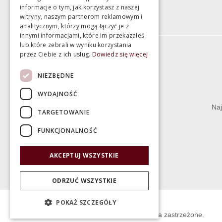
informacje o tym, jak korzystasz z naszej
witryny, naszym partnerom reklamowym i
analitycznym, którzy mogą łączyć je z
innymi informacjami, które im przekazałeś
lub które zebrali w wyniku korzystania
przez Ciebie z ich usług.
Dowiedz się więcej
Informacje
NIEZBĘDNE
Termin realizacji zamówienia
WYDAJNOŚĆ
Dostępność produktów
Naj
TARGETOWANIE
Koszty dostawy
FUNKCJONALNOŚĆ
Gwarancja i serwis
Zwrot towaru
AKCEPTUJ WSZYSTKIE
Deklaracje
ODRZUĆ WSZYSTKIE
POKAŻ SZCZEGÓŁY
© Świat Łazienek XXI w. Wszelkie prawa zastrzeżone.