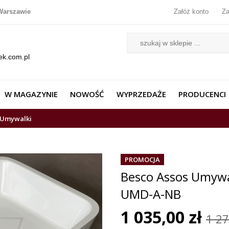
Warszawie
Załóż konto
Za
ek.com.pl
W MAGAZYNIE
NOWOŚĆ
WYPRZEDAŻE
PRODUCENCI
Umywalki
PROMOCJA
Besco Assos Umywa
UMD-A-NB
1 035,00 zł
1 27