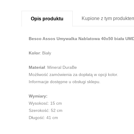
Kupione z
tym produkte
Opis
produktu
Besco Assos Umywalka Nablatowa 40x50 biała UM
Kolor
: Biały
Materiał
: Mineral DuraBe
Możliwość zamówienia za dopłatą w opcji kolor.
Informacje dostępne u obsługi sklepu.
Wymiary:
Wysokosć: 15 cm
Szerokość: 52 cm
Długość: 41 cm