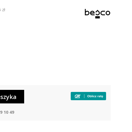
 zł
9 10 49