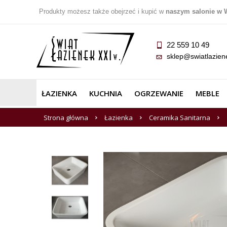
Produkty możesz także obejrzeć i kupić w
naszym salonie w 
22 559 10 49
sklep@swiatlazien
ŁAZIENKA
KUCHNIA
OGRZEWANIE
MEBLE
Strona główna
Łazienka
Ceramika Sanitarna