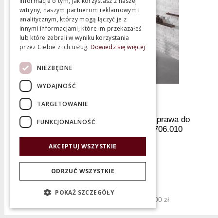
informacje o tym, jak korzystasz z naszej
witryny, naszym partnerom reklamowym i
analitycznym, którzy mogą łączyć je z
innymi informacjami, które im przekazałeś
lub które zebrali w wyniku korzystania
przez Ciebie z ich usług.
Dowiedz się więcej
NIEZBĘDNE
WYDAJNOŚĆ
TARGETOWANIE
Hoesch Largo Wanna trapezowa prawa do
FUNKCJONALNOŚĆ
zabudowy 180x140 cm biały 3706.010
AKCEPTUJ WSZYSTKIE
Producent:
Hoesch
ODRZUĆ WSZYSTKIE
Nowa cena 2 349,00 zł
3 915,00 zł
POKAŻ SZCZEGÓŁY
Najniższa cena z 30 dni: 3 915,00 zł