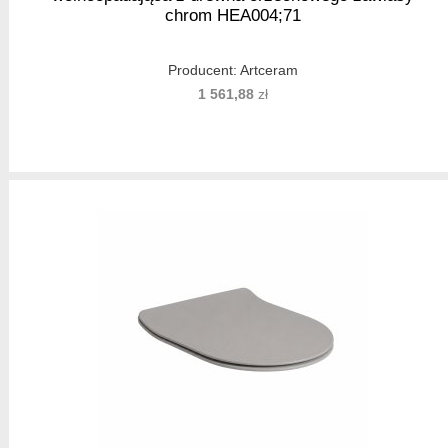
chrom HEA004;71
Producent:
Artceram
1 561,88
zł