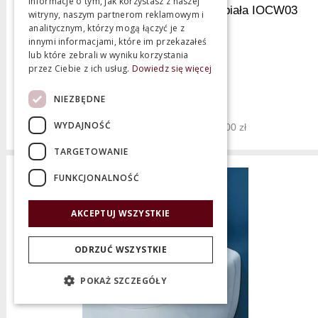
informacje o tym, jak korzystasz z naszej
Flaminia IO Deska wolnoopadająca biała IOCW03
witryny, naszym partnerom reklamowym i
W MAGAZYNIE!!
analitycznym, którzy mogą łączyć je z
innymi informacjami, które im przekazałeś
lub które zebrali w wyniku korzystania
przez Ciebie z ich usług.
Dowiedz się więcej
Producent:
Flaminia
Nowa cena 988,90 zł
NIEZBĘDNE
1 099,00 zł
WYDAJNOŚĆ
Najniższa cena z 30 dni: 1 099,00 zł
TARGETOWANIE
FUNKCJONALNOŚĆ
AKCEPTUJ WSZYSTKIE
ODRZUĆ WSZYSTKIE
POKAŻ SZCZEGÓŁY