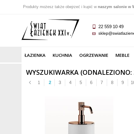
Produkty możesz także obejrzeć i kupić w
naszym salonie w 
22 559 10 49
sklep@swiatlazien
ŁAZIENKA
KUCHNIA
OGRZEWANIE
MEBLE
WYSZUKIWARKA (ODNALEZIONO: 3
1
2
3
4
5
6
7
8
9
1