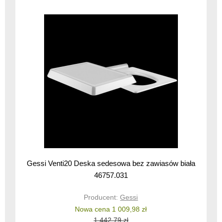
Gessi Venti20 Deska sedesowa bez zawiasów biała
46757.031
Producent:
Gessi
Nowa cena 1 009,98 zł
1 442,79 zł