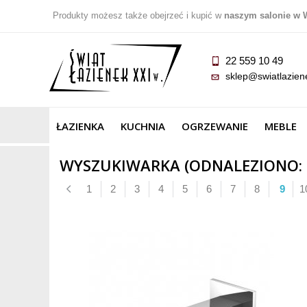
Produkty możesz także obejrzeć i kupić w
naszym salonie w 
22 559 10 49
sklep@swiatlazien
ŁAZIENKA
KUCHNIA
OGRZEWANIE
MEBLE
WYSZUKIWARKA (ODNALEZIONO: 6
1
2
3
4
5
6
7
8
9
1