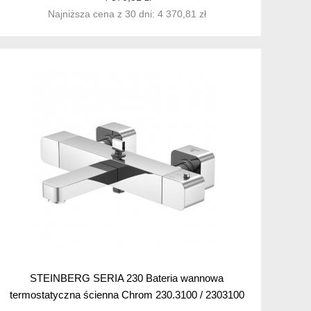
Najniższa cena z 30 dni: 4 370,81 zł
STEINBERG SERIA 230 Bateria wannowa
termostatyczna ścienna Chrom 230.3100 / 2303100