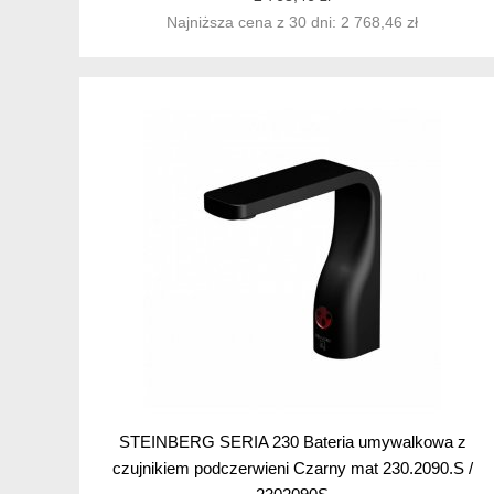
Najniższa cena z 30 dni: 2 768,46 zł
STEINBERG SERIA 230 Bateria umywalkowa z
czujnikiem podczerwieni Czarny mat 230.2090.S /