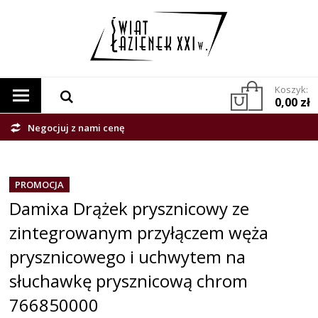
Koszyk:
0,00 zł
Negocjuj z nami cenę
PROMOCJA
Damixa Drążek prysznicowy ze
zintegrowanym przyłączem węża
prysznicowego i uchwytem na
słuchawkę prysznicową chrom
766850000