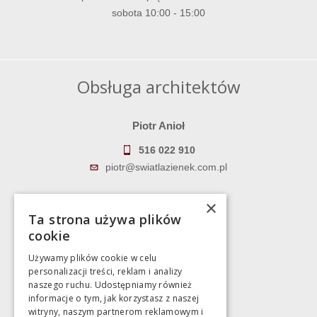
sobota 10:00 - 15:00
Obsługa architektów
Piotr Anioł
516 022 910
piotr@swiatlazienek.com.pl
Marek Pientka
×
Ta strona używa plików
783 043 083
cookie
marek@swiatlazienek.eu
Używamy plików cookie w celu
personalizacji treści, reklam i analizy
Magazyn
naszego ruchu. Udostępniamy również
informacje o tym, jak korzystasz z naszej
witryny, naszym partnerom reklamowym i
Bartycka 24/26 Hala 100