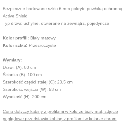
Bezpieczne hartowane szkło 6 mm pokryte powłoką ochronną
Active Shield
Typ drzwi: uchylne, otwierane na zewnątrz, pojedyncze
Kolor profili:
Biały matowy
Kolor szkła:
Przeźroczyste
Wymiary:
Drzwi: (A): 80 cm
Ścianka (B): 100 cm
Szerokość części stałej (C): 23,5 cm
Szerokość wejścia (W): 53 cm
Wysokość (H): 200 cm
Cena dotyczy kabiny z profilami w kolorze biały mat, zdjęcie
poglądowe przedstawia kabinę z profilami w kolorze chrom