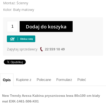
Montaż: Ścienny
Kolor: Biały matowy
Zapytaj sprzedawcy
22 559 10 49
Kupione z
Polecane
Formularz
Poleć
Opis
New Trendy Avexa Kabina prysznicowa lewa 80x100 cm biały
mat EXK-1461-S06-K01