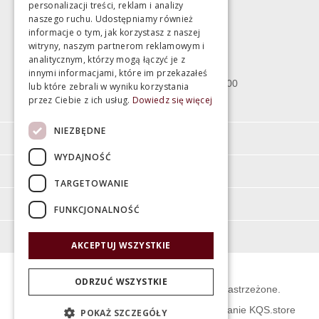
personalizacji treści, reklam i analizy
Magazyn
naszego ruchu. Udostępniamy również
informacje o tym, jak korzystasz z naszej
witryny, naszym partnerom reklamowym i
Bartycka 24/26 Hala 100
analitycznym, którzy mogą łączyć je z
00-716 Warszawa
innymi informacjami, które im przekazałeś
poniedziałek - piątek 10:00 - 18:00
lub które zebrali w wyniku korzystania
przez Ciebie z ich usług.
Dowiedz się więcej
sobota 10:00 - 15:00
NIEZBĘDNE
Informacje
WYDAJNOŚĆ
Pomoc
TARGETOWANIE
Moje konto
FUNKCJONALNOŚĆ
O firmie
AKCEPTUJ WSZYSTKIE
ODRZUĆ WSZYSTKIE
© Świat Łazienek XXI w. Wszelkie prawa zastrzeżone.
Projekt graficzny KQSDesign
:
Oprogramowanie KQS.store
POKAŻ SZCZEGÓŁY