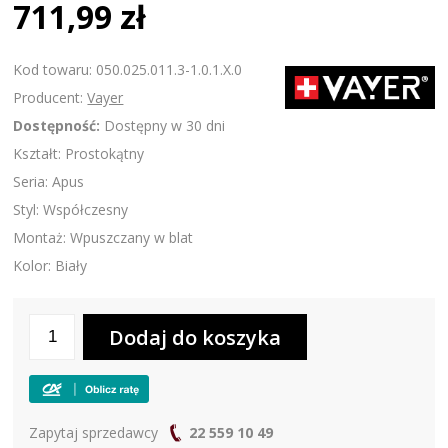
711,99 zł
Kod towaru: 050.025.011.3-1.0.1.X.0
Producent:
Vayer
Dostępność:
Dostępny w 30 dni
Kształt: Prostokątny
Seria: Apus
Styl: Współczesny
Montaż: Wpuszczany w blat
Kolor: Biały
Zapytaj sprzedawcy
22 559 10 49