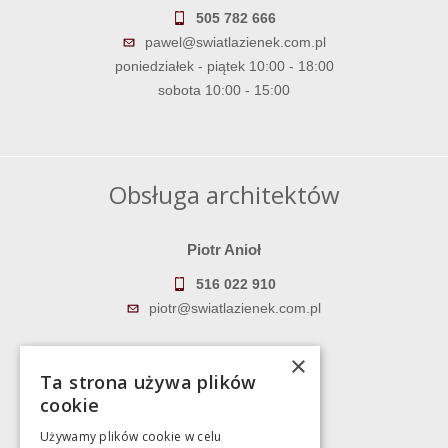
505 782 666
pawel@swiatlazienek.com.pl
poniedziałek - piątek 10:00 - 18:00
sobota 10:00 - 15:00
Obsługa architektów
Piotr Anioł
516 022 910
piotr@swiatlazienek.com.pl
Marek Pientka
×
Ta strona używa plików
783 043 083
cookie
marek@swiatlazienek.eu
Używamy plików cookie w celu