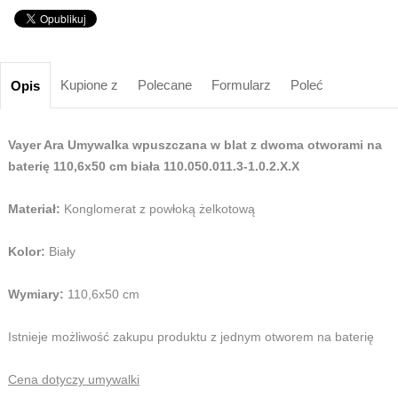
Kupione z
Polecane
Formularz
Poleć
Opis
Vayer Ara Umywalka wpuszczana w blat z dwoma otworami na
baterię 110,6x50 cm biała 110.050.011.3-1.0.2.X.X
Materiał:
Konglomerat z powłoką żelkotową
Kolor:
Biały
Wymiary:
110,6x50 cm
Istnieje możliwość zakupu produktu z jednym otworem na baterię
Cena dotyczy umywalki