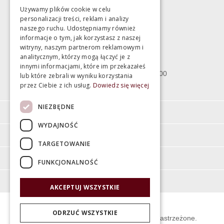
Używamy plików cookie w celu
personalizacji treści, reklam i analizy
Magazyn
naszego ruchu. Udostępniamy również
informacje o tym, jak korzystasz z naszej
witryny, naszym partnerom reklamowym i
Bartycka 24/26 Hala 100
analitycznym, którzy mogą łączyć je z
00-716 Warszawa
innymi informacjami, które im przekazałeś
poniedziałek - piątek 10:00 - 18:00
lub które zebrali w wyniku korzystania
przez Ciebie z ich usług.
Dowiedz się więcej
sobota 10:00 - 15:00
NIEZBĘDNE
Informacje
WYDAJNOŚĆ
Pomoc
TARGETOWANIE
Moje konto
FUNKCJONALNOŚĆ
O firmie
AKCEPTUJ WSZYSTKIE
ODRZUĆ WSZYSTKIE
© Świat Łazienek XXI w. Wszelkie prawa zastrzeżone.