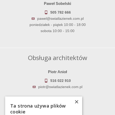
Paweł Sobelski
505 782 666
pawel@swiatlazienek.com.pl
poniedziałek - piątek 10:00 - 18:00
sobota 10:00 - 15:00
Obsługa architektów
Piotr Anioł
516 022 910
piotr@swiatlazienek.com.pl
Marek Pientka
×
Ta strona używa plików
783 043 083
cookie
marek@swiatlazienek.eu