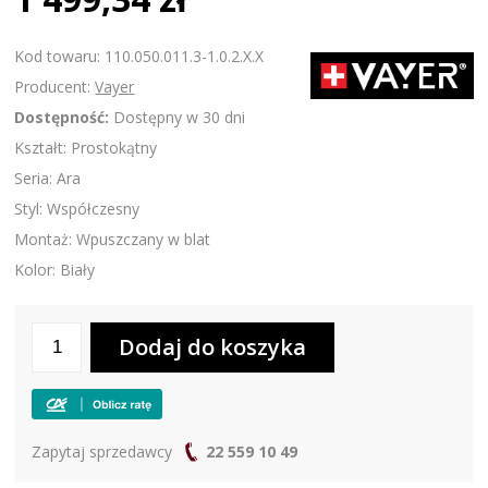
Kod towaru: 110.050.011.3-1.0.2.X.X
Producent:
Vayer
Dostępność:
Dostępny w 30 dni
Kształt: Prostokątny
Seria: Ara
Styl: Współczesny
Montaż: Wpuszczany w blat
Kolor: Biały
Zapytaj sprzedawcy
22 559 10 49