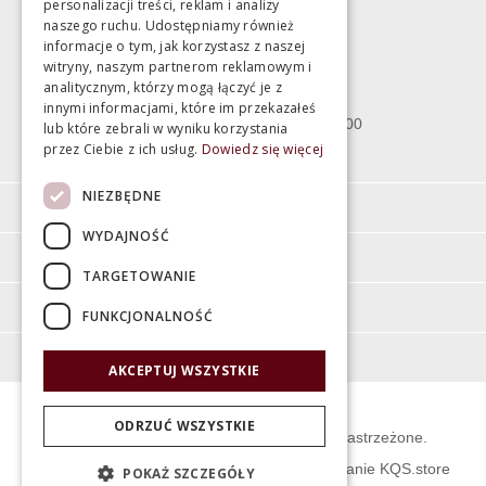
personalizacji treści, reklam i analizy
Magazyn
naszego ruchu. Udostępniamy również
informacje o tym, jak korzystasz z naszej
witryny, naszym partnerom reklamowym i
Bartycka 24/26 Hala 100
analitycznym, którzy mogą łączyć je z
00-716 Warszawa
innymi informacjami, które im przekazałeś
poniedziałek - piątek 10:00 - 18:00
lub które zebrali w wyniku korzystania
przez Ciebie z ich usług.
Dowiedz się więcej
sobota 10:00 - 15:00
NIEZBĘDNE
Informacje
WYDAJNOŚĆ
Pomoc
TARGETOWANIE
Moje konto
FUNKCJONALNOŚĆ
O firmie
AKCEPTUJ WSZYSTKIE
ODRZUĆ WSZYSTKIE
© Świat Łazienek XXI w. Wszelkie prawa zastrzeżone.
Projekt graficzny KQSDesign
:
Oprogramowanie KQS.store
POKAŻ SZCZEGÓŁY