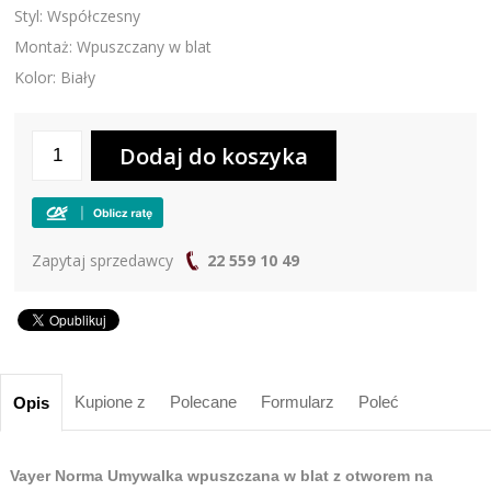
Styl: Współczesny
Montaż: Wpuszczany w blat
Kolor: Biały
Zapytaj sprzedawcy
22 559 10 49
Kupione z
Polecane
Formularz
Poleć
Opis
Vayer Norma Umywalka wpuszczana w blat z otworem na