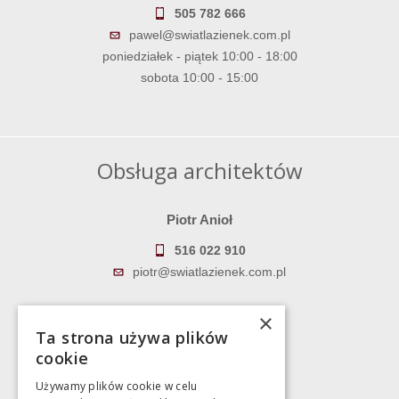
505 782 666
pawel@swiatlazienek.com.pl
poniedziałek - piątek 10:00 - 18:00
sobota 10:00 - 15:00
Obsługa architektów
Piotr Anioł
516 022 910
piotr@swiatlazienek.com.pl
Marek Pientka
×
Ta strona używa plików
783 043 083
cookie
marek@swiatlazienek.eu
Używamy plików cookie w celu