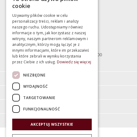
783 043 083
cookie
marek@swiatlazienek.eu
Używamy plików cookie w celu
personalizacji treści, reklam i analizy
Magazyn
naszego ruchu. Udostępniamy również
informacje o tym, jak korzystasz z naszej
witryny, naszym partnerom reklamowym i
Bartycka 24/26 Hala 100
analitycznym, którzy mogą łączyć je z
00-716 Warszawa
innymi informacjami, które im przekazałeś
poniedziałek - piątek 10:00 - 18:00
lub które zebrali w wyniku korzystania
przez Ciebie z ich usług.
Dowiedz się więcej
sobota 10:00 - 15:00
NIEZBĘDNE
Informacje
WYDAJNOŚĆ
Pomoc
TARGETOWANIE
Moje konto
FUNKCJONALNOŚĆ
O firmie
AKCEPTUJ WSZYSTKIE