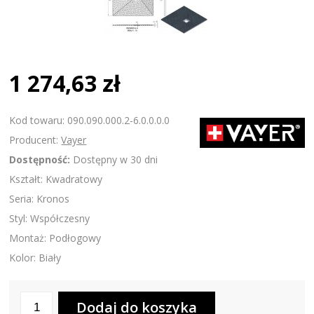
1 274,63 zł
Kod towaru: 090.090.000.2-6.0.0.0.0
Producent:
Vayer
Dostępność:
Dostępny w 30 dni
Kształt: Kwadratowy
Seria: Kronos
Styl: Współczesny
Montaż: Podłogowy
Kolor: Biały